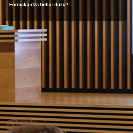
Formakuntza behar duzu?