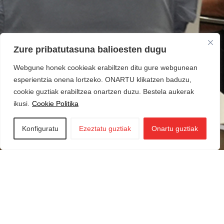
Zure pribatutasuna balioesten dugu
Webgune honek cookieak erabiltzen ditu gure webgunean
esperientzia onena lortzeko. ONARTU klikatzen baduzu,
cookie guztiak erabiltzea onartzen duzu. Bestela aukerak
ikusi.
Cookie Politika
Konfiguratu
Ezeztatu guztiak
Onartu guztiak