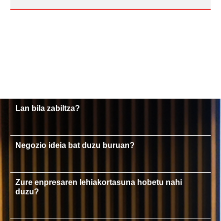
Lan bila zabiltza?
Negozio ideia bat duzu buruan?
Zure enpresaren lehiakortasuna hobetu nahi
duzu?