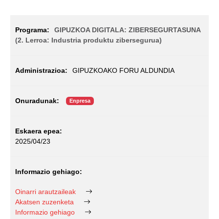
GIPUZKOA DIGITALA: ZIBERSEGURTASUNA
(2. Lerroa: Industria produktu zibersegurua)
GIPUZKOAKO FORU ALDUNDIA
Enpresa
2025/04/23
Oinarri arautzaileak
Akatsen zuzenketa
Informazio gehiago