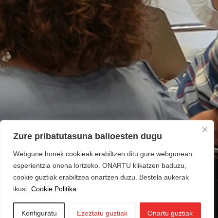
Zure pribatutasuna balioesten dugu
Webgune honek cookieak erabiltzen ditu gure webgunean
esperientzia onena lortzeko. ONARTU klikatzen baduzu,
cookie guztiak erabiltzea onartzen duzu. Bestela aukerak
ikusi.
Cookie Politika
Konfiguratu
Ezeztatu guztiak
Onartu guztiak