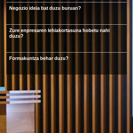
Negozio ideia bat duzu buruan?
Zure enpresaren lehiakortasuna hobetu nahi
duzu?
Formakuntza behar duzu?