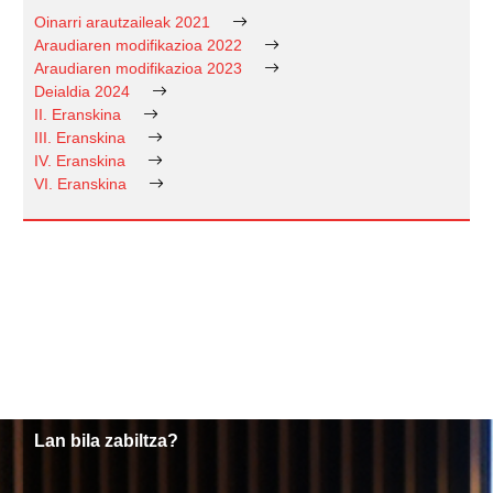
Oinarri arautzaileak 2021
Araudiaren modifikazioa 2022
Araudiaren modifikazioa 2023
Deialdia 2024
II. Eranskina
III. Eranskina
IV. Eranskina
VI. Eranskina
Lan bila zabiltza?