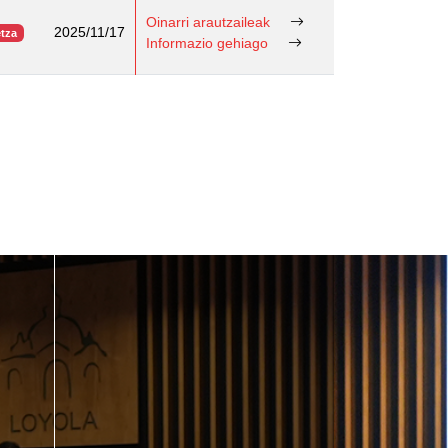
Oinarri arautzaileak
2025/11/17
etza
Informazio gehiago