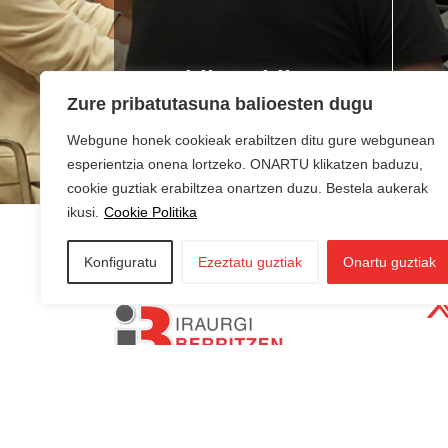
Lan bila zabiltza?
Ne
Zure pribatutasuna balioesten dugu
du
Webgune honek cookieak erabiltzen ditu gure webgunean
esperientzia onena lortzeko. ONARTU klikatzen baduzu,
cookie guztiak erabiltzea onartzen duzu. Bestela aukerak
ikusi.
Cookie Politika
Konfiguratu
Ezeztatu guztiak
Onartu guztiak
AZKOITIA:
In
AZPEITIA:
Sin