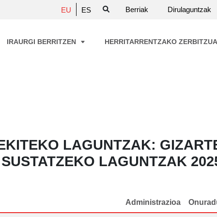
Berriak
Dirulaguntzak
EU
ES
IRAURGI BERRITZEN
HERRITARRENTZAKO ZERBITZU
EKITEKO LAGUNTZAK: GIZAR
 SUSTATZEKO LAGUNTZAK 202
Administrazioa
Onurad