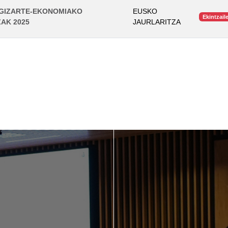
 GIZARTE-EKONOMIAKO
EUSKO
Ekintzail
AK 2025
JAURLARITZA