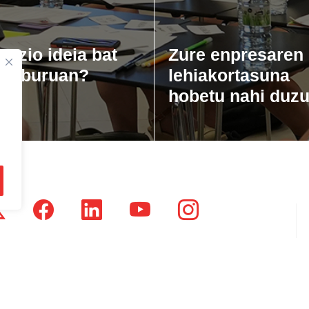
gozio ideia bat
Zure enpresaren
zu buruan?
lehiakortasuna
hobetu nahi duz
tsausti Jauregia, Julio Urkixo etorbidea 25 - 3 (20720)
dikatu Zaharra, Enparan kalea 1 - 3 (20730)