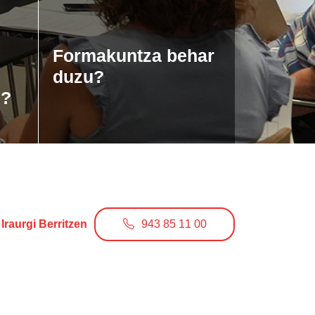
Formakuntza behar
duzu?
u?
Iraurgi Berritzen
943 85 11 00
info@iraurgiberritzen.eus