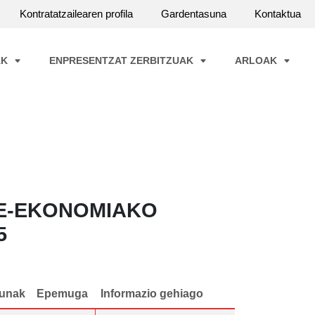
Kontratatzailearen profila
Gardentasuna
Kontaktua
AK
ENPRESENTZAT ZERBITZUAK
ARLOAK
TE-EKONOMIAKO
5
unak
Epemuga
Informazio gehiago