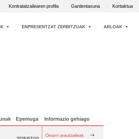
Kontratatzailearen profila
Gardentasuna
Kontaktua
AK
ENPRESENTZAT ZERBITZUAK
ARLOAK
unak
Epemuga
Informazio gehiago
Oinarri arautzaileak
2025/07/10