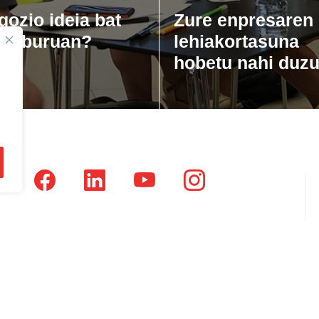
gozio ideia bat
Zure enpresaren
zu buruan?
lehiakortasuna
hobetu nahi duz
tsausti Jauregia, Julio Urkixo etorbidea 25 - 3 (20720)
dikatu Zaharra, Enparan kalea 1 - 3 (20730)