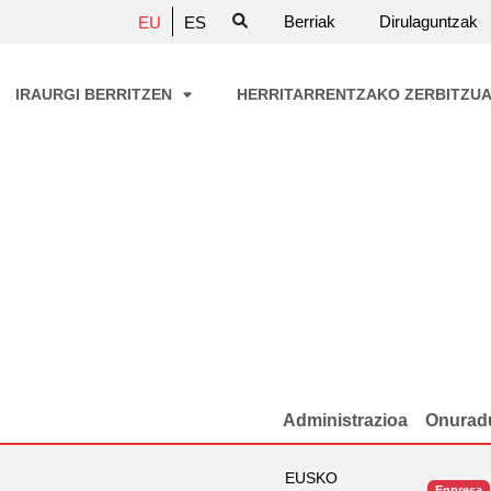
Berriak
Dirulaguntzak
EU
ES
IRAURGI BERRITZEN
HERRITARRENTZAKO ZERBITZU
Administrazioa
Onurad
EUSKO
Enpresa