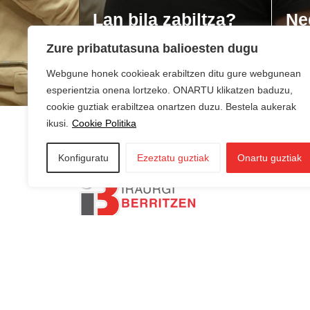
Lan bila zabiltza?
Ne
du
Zure pribatutasuna balioesten dugu
Webgune honek cookieak erabiltzen ditu gure webgunean
esperientzia onena lortzeko. ONARTU klikatzen baduzu,
cookie guztiak erabiltzea onartzen duzu. Bestela aukerak
ikusi.
Cookie Politika
Konfiguratu
Ezeztatu guztiak
Onartu guztiak
AZKOITIA:
In
AZPEITIA:
Sin