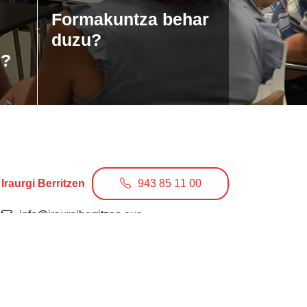
Formakuntza behar
duzu?
u?
Iraurgi Berritzen
943 85 11 00
info@iraurgiberritzen.eus