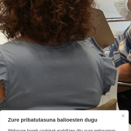
Zure pribatutasuna balioesten dugu
Webgune honek cookieak erabiltzen ditu gure webgunean