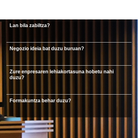
Lan bila zabiltza?
Negozio ideia bat duzu buruan?
Zure enpresaren lehiakortasuna hobetu nahi
duzu?
Formakuntza behar duzu?