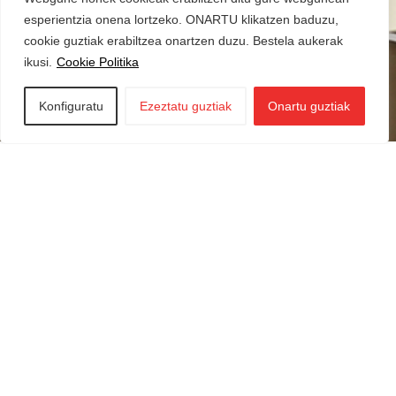
esperientzia onena lortzeko. ONARTU klikatzen baduzu,
cookie guztiak erabiltzea onartzen duzu. Bestela aukerak
ikusi.
Cookie Politika
Konfiguratu
Ezeztatu guztiak
Onartu guztiak
Iraurgi Berritzen
943 85 11 00
info@iraurgiberritzen.eus