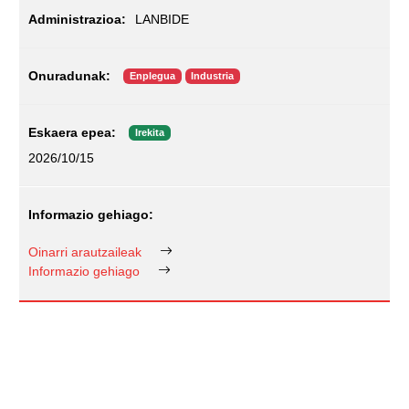
LANBIDE
Enplegua
Industria
Irekita
2026/10/15
Oinarri arautzaileak
Informazio gehiago