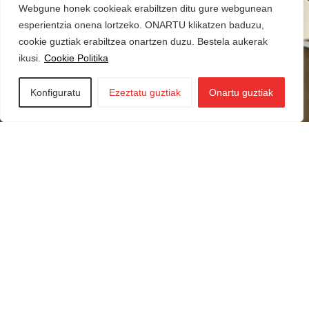
Webgune honek cookieak erabiltzen ditu gure webgunean
esperientzia onena lortzeko. ONARTU klikatzen baduzu,
cookie guztiak erabiltzea onartzen duzu. Bestela aukerak
ikusi.
Cookie Politika
Konfiguratu
Ezeztatu guztiak
Onartu guztiak
Iraurgi Berritzen
943 85 11 00
info@iraurgiberritzen.eus