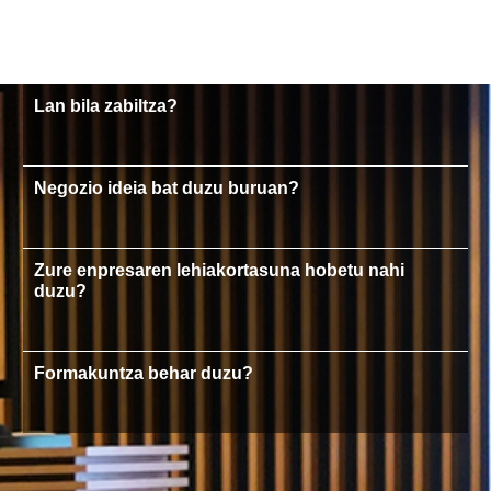
Lan bila zabiltza?
Negozio ideia bat duzu buruan?
Zure enpresaren lehiakortasuna hobetu nahi
duzu?
Formakuntza behar duzu?