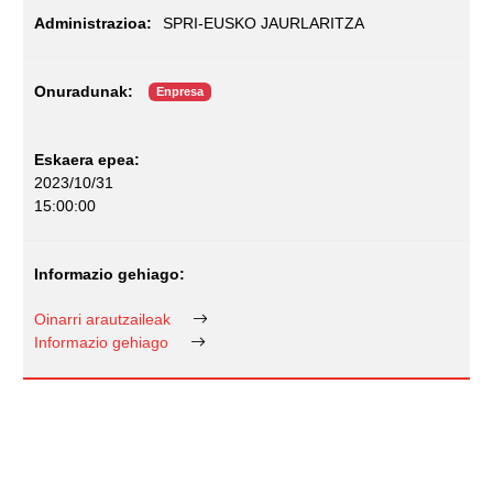
SPRI-EUSKO JAURLARITZA
Enpresa
2023/10/31
15:00:00
Oinarri arautzaileak
Informazio gehiago