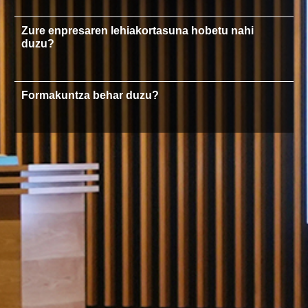
Zure enpresaren lehiakortasuna hobetu nahi
duzu?
Formakuntza behar duzu?