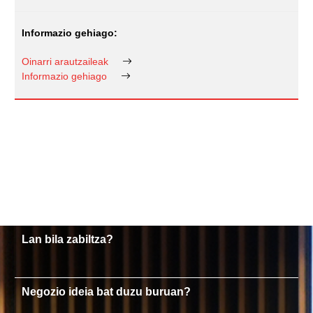
Oinarri arautzaileak
Informazio gehiago
Lan bila zabiltza?
Negozio ideia bat duzu buruan?