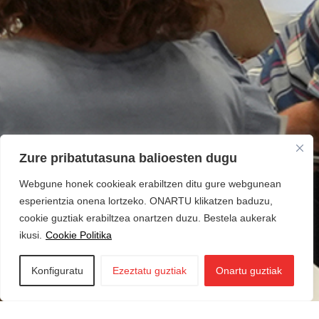
Zure pribatutasuna balioesten dugu
Webgune honek cookieak erabiltzen ditu gure webgunean
esperientzia onena lortzeko. ONARTU klikatzen baduzu,
cookie guztiak erabiltzea onartzen duzu. Bestela aukerak
ikusi.
Cookie Politika
Konfiguratu
Ezeztatu guztiak
Onartu guztiak