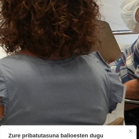
Zure pribatutasuna balioesten dugu