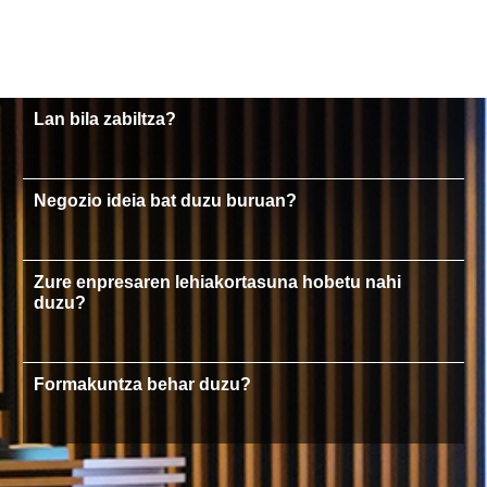
Lan bila zabiltza?
Negozio ideia bat duzu buruan?
Zure enpresaren lehiakortasuna hobetu nahi
duzu?
Formakuntza behar duzu?