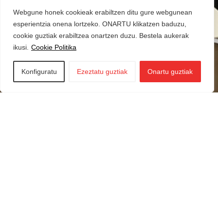
Webgune honek cookieak erabiltzen ditu gure webgunean
esperientzia onena lortzeko. ONARTU klikatzen baduzu,
cookie guztiak erabiltzea onartzen duzu. Bestela aukerak
ikusi.
Cookie Politika
Konfiguratu
Ezeztatu guztiak
Onartu guztiak
Iraurgi Berritzen
943 85 11 00
info@iraurgiberritzen.eus