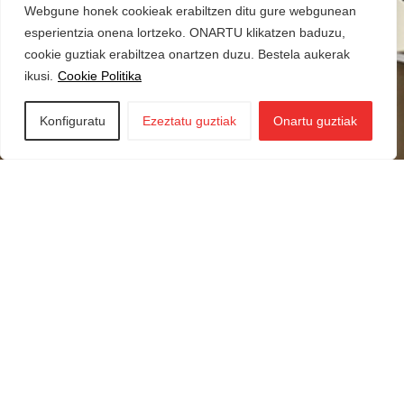
Webgune honek cookieak erabiltzen ditu gure webgunean
esperientzia onena lortzeko. ONARTU klikatzen baduzu,
cookie guztiak erabiltzea onartzen duzu. Bestela aukerak
ikusi.
Cookie Politika
Konfiguratu
Ezeztatu guztiak
Onartu guztiak
Iraurgi Berritzen
943 85 11 00
info@iraurgiberritzen.eus