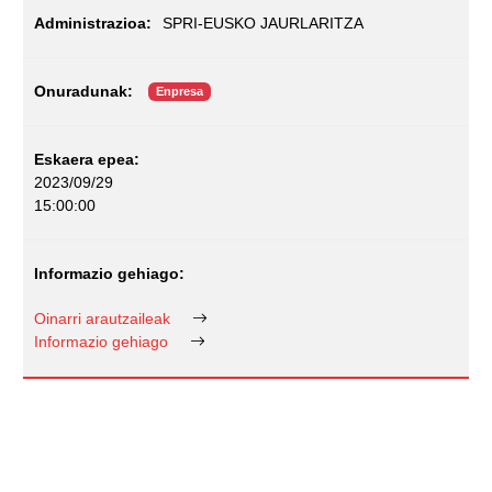
SPRI-EUSKO JAURLARITZA
Enpresa
2023/09/29
15:00:00
Oinarri arautzaileak
Informazio gehiago