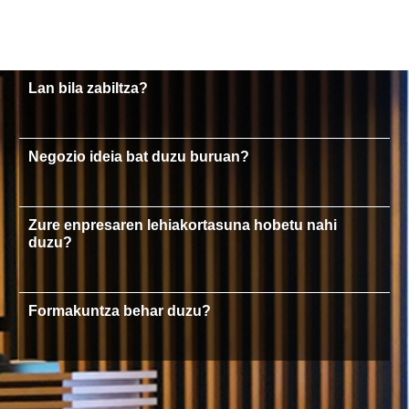
Lan bila zabiltza?
Negozio ideia bat duzu buruan?
Zure enpresaren lehiakortasuna hobetu nahi
duzu?
Formakuntza behar duzu?