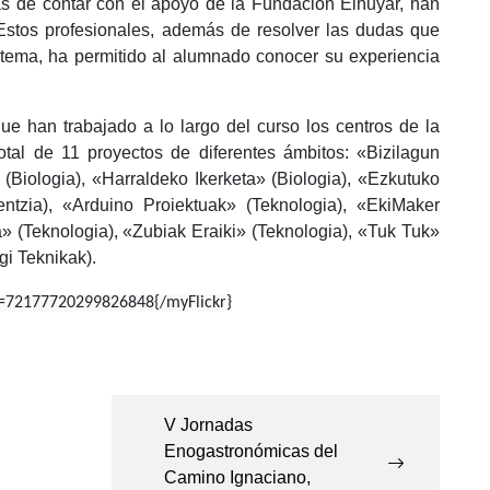
ás de contar con el apoyo de la Fundación Elhuyar, han
Estos profesionales, además de resolver las dudas que
 tema, ha permitido al alumnado conocer su experiencia
ue han trabajado a lo largo del curso los centros de la
tal de 11 proyectos de diferentes ámbitos: «Bizilagun
 (Biologia), «Harraldeko Ikerketa» (Biologia), «Ezkutuko
ntzia), «Arduino Proiektuak» (Teknologia), «EkiMaker
a» (Teknologia), «Zubiak Eraiki» (Teknologia), «Tuk Tuk»
i Teknikak).
d=72177720299826848{/myFlickr}
V Jornadas
Enogastronómicas del
Camino Ignaciano,