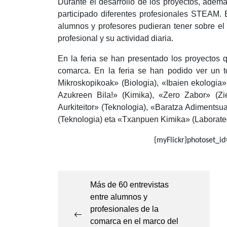
Durante el desarrollo de los proyectos, adem
participado diferentes profesionales STEAM. 
alumnos y profesores pudieran tener sobre el
profesional y su actividad diaria.
En la feria se han presentado los proyectos q
comarca. En la feria se han podido ver un to
Mikroskopikoak» (Biologia), «Ibaien ekologia»
Azukreen Bila!» (Kimika), «Zero Zabor» (Zie
Aurkiteitor» (Teknologia), «Baratza Adimentsu
(Teknologia) eta «Txanpuen Kimika» (Laborateg
{myFlickr}photoset_i
Navegación
de
Más de 60 entrevistas
entre alumnos y
entradas
profesionales de la
comarca en el marco del