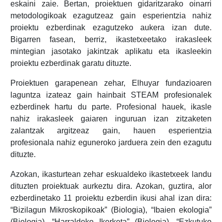
eskaini zaie. Bertan, proiektuen gidaritzarako oinarri
metodologikoak ezagutzeaz gain esperientzia nahiz
proiektu ezberdinak ezagutzeko aukera izan dute.
Bigarren fasean, berriz, ikastetxeetako irakasleek
mintegian jasotako jakintzak aplikatu eta ikasleekin
proiektu ezberdinak garatu dituzte.
Proiektuen garapenean zehar, Elhuyar fundazioaren
laguntza izateaz gain hainbait STEAM profesionalek
ezberdinek hartu du parte. Profesional hauek, ikasle
nahiz irakasleek gaiaren inguruan izan zitzaketen
zalantzak argitzeaz gain, hauen esperientzia
profesionala nahiz eguneroko jarduera zein den ezagutu
dituzte.
Azokan, ikasturtean zehar eskualdeko ikastetxeek landu
dituzten proiektuak aurkeztu dira. Azokan, guztira, alor
ezberdinetako 11 proiektu ezberdin ikusi ahal izan dira:
“Bizilagun Mikroskopikoak” (Biologia), “Ibaien ekologia”
(Biologia), “Harraldeko Ikerketa” (Biologia), “Ezkutuko