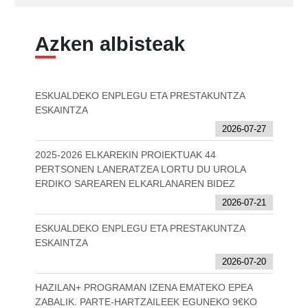
Azken albisteak
ESKUALDEKO ENPLEGU ETA PRESTAKUNTZA
ESKAINTZA
2026-07-27
2025-2026 ELKAREKIN PROIEKTUAK 44
PERTSONEN LANERATZEA LORTU DU UROLA
ERDIKO SAREAREN ELKARLANAREN BIDEZ
2026-07-21
ESKUALDEKO ENPLEGU ETA PRESTAKUNTZA
ESKAINTZA
2026-07-20
HAZILAN+ PROGRAMAN IZENA EMATEKO EPEA
ZABALIK. PARTE-HARTZAILEEK EGUNEKO 9€KO