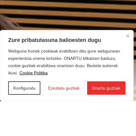
Zure pribatutasuna balioesten dugu
Webgune honek cookieak erabiltzen ditu gure webgunean
esperientzia onena lortzeko. ONARTU klikatzen baduzu,
cookie guztiak erabiltzea onartzen duzu. Bestela aukerak
ikusi.
Cookie Politika
Konfiguratu
Ezeztatu guztiak
Onartu guztiak