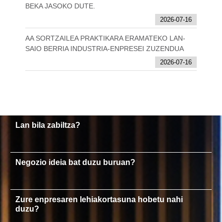
BEKA JASOKO DUTE.
2026-07-16
AA SORTZAILEA PRAKTIKARA ERAMATEKO LAN-
SAIO BERRIA INDUSTRIA-ENPRESEI ZUZENDUA
2026-07-16
Lan bila zabiltza?
Negozio ideia bat duzu buruan?
Zure enpresaren lehiakortasuna hobetu nahi
duzu?