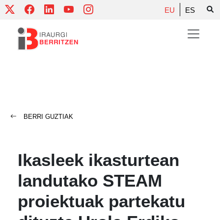
Skip
EU
ES
to
content
BERRI GUZTIAK
Ikasleek ikasturtean
landutako STEAM
proiektuak partekatu