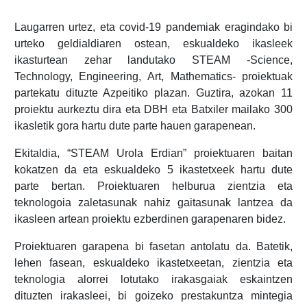
Laugarren urtez, eta covid-19 pandemiak eragindako bi
urteko geldialdiaren ostean, eskualdeko ikasleek
ikasturtean zehar landutako STEAM -Science,
Technology, Engineering, Art, Mathematics- proiektuak
partekatu dituzte Azpeitiko plazan. Guztira, azokan 11
proiektu aurkeztu dira eta DBH eta Batxiler mailako 300
ikasletik gora hartu dute parte hauen garapenean.
Ekitaldia, “STEAM Urola Erdian” proiektuaren baitan
kokatzen da eta eskualdeko 5 ikastetxeek hartu dute
parte bertan. Proiektuaren helburua zientzia eta
teknologoia zaletasunak nahiz gaitasunak lantzea da
ikasleen artean proiektu ezberdinen garapenaren bidez.
Proiektuaren garapena bi fasetan antolatu da. Batetik,
lehen fasean, eskualdeko ikastetxeetan, zientzia eta
teknologia alorrei lotutako irakasgaiak eskaintzen
dituzten irakasleei, bi goizeko prestakuntza mintegia