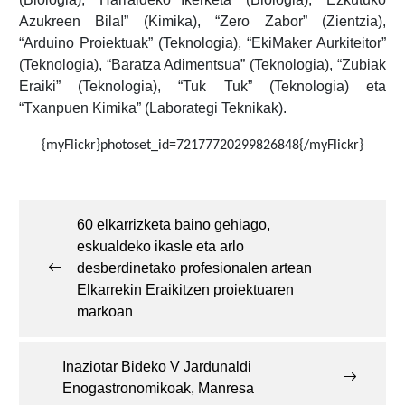
Azukreen Bila!” (Kimika), “Zero Zabor” (Zientzia),
“Arduino Proiektuak” (Teknologia), “EkiMaker Aurkiteitor”
(Teknologia), “Baratza Adimentsua” (Teknologia), “Zubiak
Eraiki” (Teknologia), “Tuk Tuk” (Teknologia) eta
“Txanpuen Kimika” (Laborategi Teknikak).
{myFlickr}photoset_id=72177720299826848{/myFlickr}
Post
navigation
60 elkarrizketa baino gehiago,
eskualdeko ikasle eta arlo
desberdinetako profesionalen artean
Elkarrekin Eraikitzen proiektuaren
markoan
Inaziotar Bideko V Jardunaldi
Enogastronomikoak, Manresa