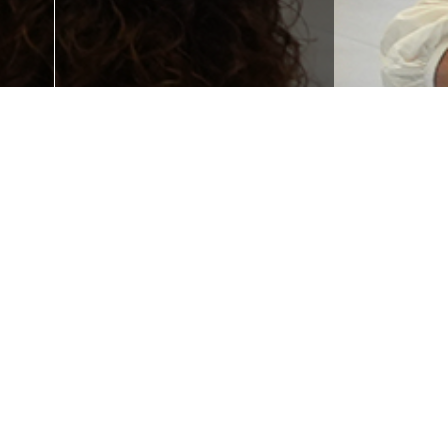
 la
¿Necesitas
e tu
formación?