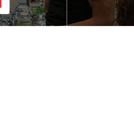
ienes una idea de
¿Quieres mejorar
gocio en mente?
competitividad d
empresa?