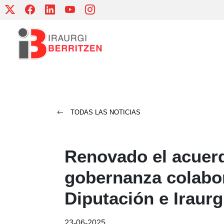
Skip
to
content
TODAS LAS NOTICIAS
Renovado el acuerd
gobernanza colabor
Diputación e Iraurg
23-06-2025