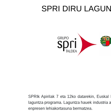
SPRIk Apirilak 7 eta 12ko datarekin, Euskal He
laguntza programa. Laguntza hauek industria 
enpresen lehiakortasuna bermatzea.