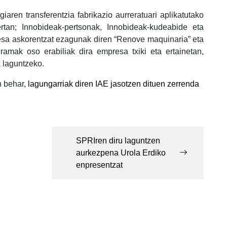
aren transferentzia fabrikazio aurreratuari aplikatutako
rtan; Innobideak-pertsonak, Innobideak-kudeabide eta
esa askorentzat ezagunak diren “Renove maquinaria” eta
gramak oso erabiliak dira empresa txiki eta ertainetan,
 laguntzeko.
n behar,
lagungarriak diren IAE jasotzen dituen zerrenda
SPRIren diru laguntzen
aurkezpena Urola Erdiko
enpresentzat