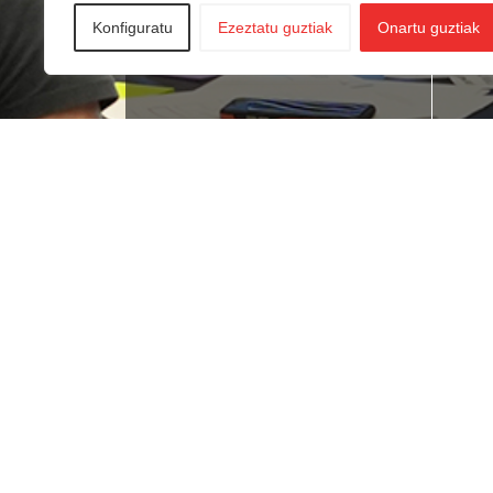
Konfiguratu
Ezeztatu guztiak
Onartu guztiak
Lan bila zabiltza?
Ne
du