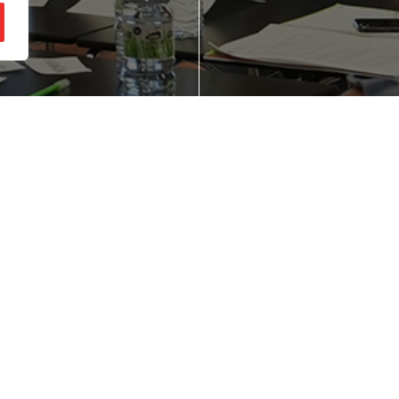
gozio ideia bat
Zure enpresaren
zu buruan?
lehiakortasuna
hobetu nahi duz