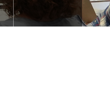
Formakuntza behar
duzu?
u?
Iraurgi Berritzen
943 85 11 00