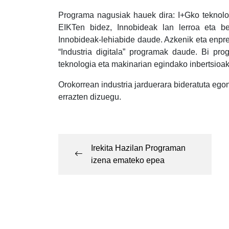
Programa nagusiak hauek dira: I+Gko teknologi
EIKTen bidez, Innobideak lan lerroa eta be
Innobideak-lehiabide daude. Azkenik eta enpr
“Industria digitala” programak daude. Bi pro
teknologia eta makinarian egindako inbertsioak
Orokorrean industria jarduerara bideratuta ego
errazten dizuegu.
Post
navigation
Irekita Hazilan Programan
izena emateko epea