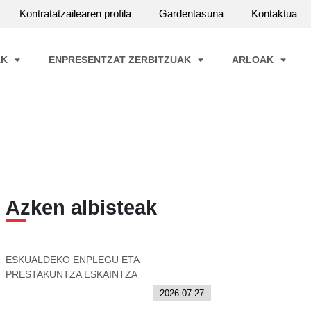
Kontratatzailearen profila
Gardentasuna
Kontaktua
AK
ENPRESENTZAT ZERBITZUAK
ARLOAK
Azken albisteak
ESKUALDEKO ENPLEGU ETA
PRESTAKUNTZA ESKAINTZA
2026-07-27