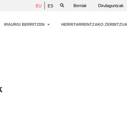
Berriak
Dirulaguntzak
EU
ES
IRAURGI BERRITZEN
HERRITARRENTZAKO ZERBITZU
k