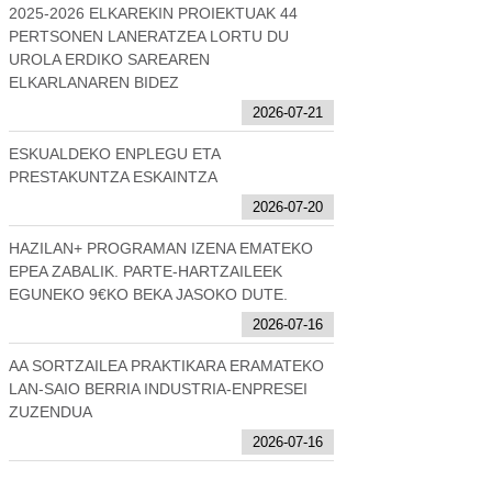
2025-2026 ELKAREKIN PROIEKTUAK 44
PERTSONEN LANERATZEA LORTU DU
UROLA ERDIKO SAREAREN
ELKARLANAREN BIDEZ
2026-07-21
ESKUALDEKO ENPLEGU ETA
PRESTAKUNTZA ESKAINTZA
2026-07-20
HAZILAN+ PROGRAMAN IZENA EMATEKO
EPEA ZABALIK. PARTE-HARTZAILEEK
EGUNEKO 9€KO BEKA JASOKO DUTE.
2026-07-16
AA SORTZAILEA PRAKTIKARA ERAMATEKO
LAN-SAIO BERRIA INDUSTRIA-ENPRESEI
ZUZENDUA
2026-07-16