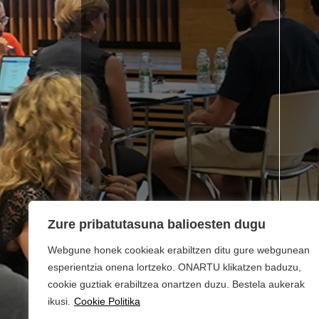
Zure pribatutasuna balioesten dugu
Webgune honek cookieak erabiltzen ditu gure webgunean
esperientzia onena lortzeko. ONARTU klikatzen baduzu,
cookie guztiak erabiltzea onartzen duzu. Bestela aukerak
ikusi.
Cookie Politika