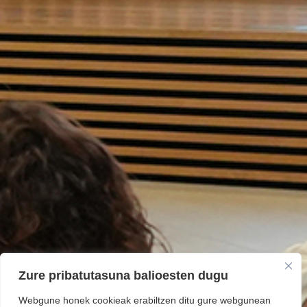
Zure pribatutasuna balioesten dugu
Webgune honek cookieak erabiltzen ditu gure webgunean