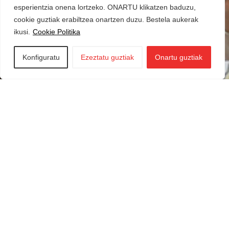
esperientzia onena lortzeko. ONARTU klikatzen baduzu,
cookie guztiak erabiltzea onartzen duzu. Bestela aukerak
ikusi.
Cookie Politika
Konfiguratu
Ezeztatu guztiak
Onartu guztiak