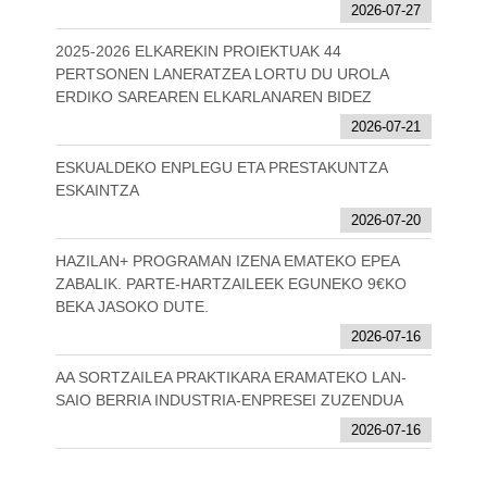
2026-07-27
2025-2026 ELKAREKIN PROIEKTUAK 44
PERTSONEN LANERATZEA LORTU DU UROLA
ERDIKO SAREAREN ELKARLANAREN BIDEZ
2026-07-21
ESKUALDEKO ENPLEGU ETA PRESTAKUNTZA
ESKAINTZA
2026-07-20
HAZILAN+ PROGRAMAN IZENA EMATEKO EPEA
ZABALIK. PARTE-HARTZAILEEK EGUNEKO 9€KO
BEKA JASOKO DUTE.
2026-07-16
AA SORTZAILEA PRAKTIKARA ERAMATEKO LAN-
SAIO BERRIA INDUSTRIA-ENPRESEI ZUZENDUA
2026-07-16