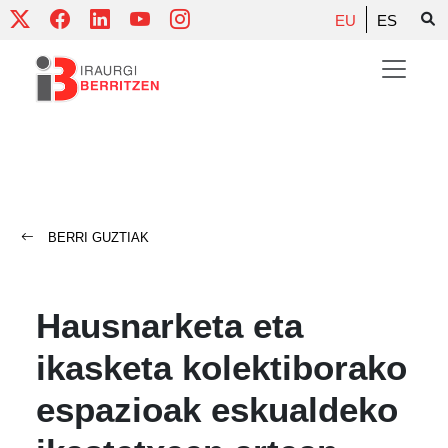
Skip
EU
ES
to
content
BERRI GUZTIAK
Hausnarketa eta
ikasketa kolektiborako
espazioak eskualdeko