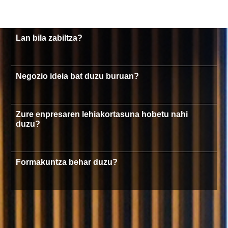
Lan bila zabiltza?
Negozio ideia bat duzu buruan?
Zure enpresaren lehiakortasuna hobetu nahi
duzu?
Formakuntza behar duzu?