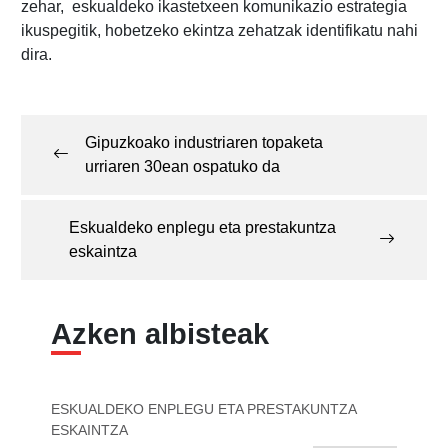
zehar, eskualdeko ikastetxeen komunikazio estrategia
ikuspegitik, hobetzeko ekintza zehatzak identifikatu nahi
dira.
Post
navigation
Gipuzkoako industriaren topaketa
urriaren 30ean ospatuko da
Eskualdeko enplegu eta prestakuntza
eskaintza
Azken albisteak
ESKUALDEKO ENPLEGU ETA PRESTAKUNTZA
ESKAINTZA