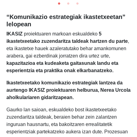
“Komunikazio estrategiak ikastetxeetan”
lelopean
IKASIZ
proiektuaren markoan eskualdeko
5
ikastetxeetako zuzendaritza taldeak hartzen du parte
,
eta ikastetxe hauek azaleratutako behar amankomunen
arabera, gai ezberdinak jorratzen dira urtez urte,
kapazitazioa eta kudeaketa gaitasunak landu eta
esperientzia eta praktika onak elkarbanatzeko.
Ikastetxeetako komunikazio estrategiak lantzea da
aurtengo IKASIZ proiektuaren helburua, Nerea Urcola
aholkulariaren gidaritzapean.
Gaurko lan saioan, eskualdeko bost ikastetxeetako
zuzendaritza taldeak, beraien behar zein zalantzen
inguruan hausnartu, eta bakoitzaren errealitatetik
esperientziak partekatzeko aukera izan dute. Prozesuan