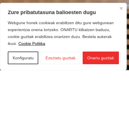
Zure pribatutasuna balioesten dugu
Webgune honek cookieak erabiltzen ditu gure webgunean
esperientzia onena lortzeko. ONARTU klikatzen baduzu,
cookie guztiak erabiltzea onartzen duzu. Bestela aukerak
ikusi.
Cookie Politika
Konfiguratu
Ezeztatu guztiak
Onartu guztiak