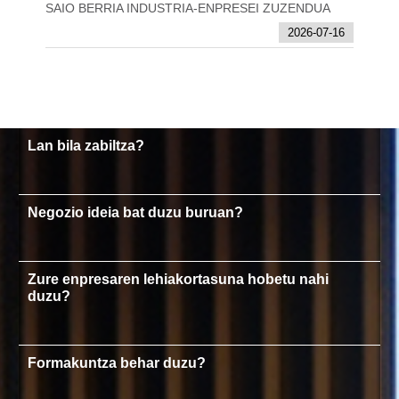
SAIO BERRIA INDUSTRIA-ENPRESEI ZUZENDUA
2026-07-16
Lan bila zabiltza?
Negozio ideia bat duzu buruan?
Zure enpresaren lehiakortasuna hobetu nahi
duzu?
Formakuntza behar duzu?