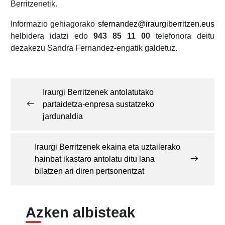
Berritzenetik.
Informazio gehiagorako
sfernandez@iraurgiberritzen.eus
helbidera idatzi edo
943 85 11 00
telefonora deitu
dezakezu Sandra Fernandez-engatik galdetuz.
Post
navigation
Iraurgi Berritzenek antolatutako
partaidetza-enpresa sustatzeko
jardunaldia
Iraurgi Berritzenek ekaina eta uztailerako
hainbat ikastaro antolatu ditu lana
bilatzen ari diren pertsonentzat
Azken albisteak