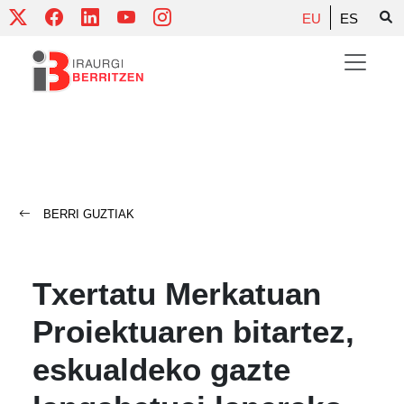
Skip
EU
ES
to
content
BERRI GUZTIAK
Txertatu Merkatuan
Proiektuaren bitartez,
eskualdeko gazte