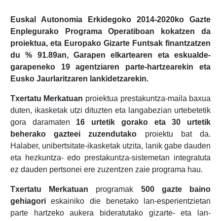
Euskal Autonomia Erkidegoko 2014-2020ko Gazte
Enplegurako Programa Operatiboan kokatzen da
proiektua, eta Europako Gizarte Funtsak finantzatzen
du % 91.89an, Garapen elkartearen eta eskualde-
garapeneko 19 agentziaren parte-hartzearekin eta
Eusko Jaurlaritzaren lankidetzarekin.
Txertatu Merkatuan
proiektua prestakuntza-maila baxua
duten, ikasketak utzi dituzten eta langabezian urtebetetik
gora daramaten
16 urtetik gorako eta 30 urtetik
beherako gazteei zuzendutako
proiektu bat da.
Halaber, unibertsitate-ikasketak utzita, lanik gabe dauden
eta hezkuntza- edo prestakuntza-sistemetan integratuta
ez dauden pertsonei ere zuzentzen zaie programa hau.
Txertatu Merkatuan
programak
500 gazte baino
gehiagori
eskainiko die benetako lan-esperientzietan
parte hartzeko aukera bideratutako gizarte- eta lan-