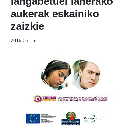
langabetuei lanerako
aukerak eskainiko
zaizkie
2016-06-15