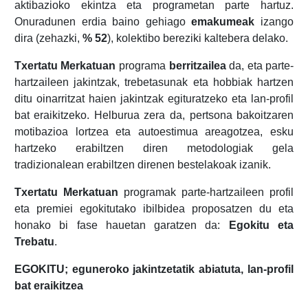
aktibazioko ekintza eta programetan parte hartuz.
Onuradunen erdia baino gehiago
emakumeak
izango
dira (zehazki,
% 52
), kolektibo bereziki kaltebera delako.
Txertatu Merkatuan
programa
berritzailea
da, eta parte-
hartzaileen jakintzak, trebetasunak eta hobbiak hartzen
ditu oinarritzat haien jakintzak egituratzeko eta lan-profil
bat eraikitzeko. Helburua zera da, pertsona bakoitzaren
motibazioa lortzea eta autoestimua areagotzea, esku
hartzeko erabiltzen diren metodologiak gela
tradizionalean erabiltzen direnen bestelakoak izanik.
Txertatu Merkatuan
programak parte-hartzaileen profil
eta premiei egokitutako ibilbidea proposatzen du eta
honako bi fase hauetan garatzen da:
Egokitu eta
Trebatu
.
EGOKITU; eguneroko jakintzetatik abiatuta, lan-profil
bat eraikitzea