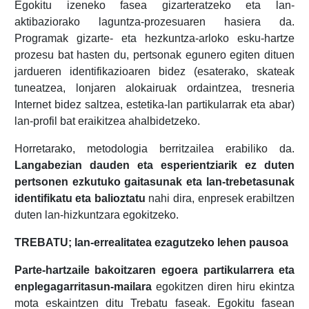
Egokitu izeneko fasea gizarteratzeko eta lan-
aktibaziorako laguntza-prozesuaren hasiera da.
Programak gizarte- eta hezkuntza-arloko esku-hartze
prozesu bat hasten du, pertsonak egunero egiten dituen
jardueren identifikazioaren bidez (esaterako, skateak
tuneatzea, lonjaren alokairuak ordaintzea, tresneria
Internet bidez saltzea, estetika-lan partikularrak eta abar)
lan-profil bat eraikitzea ahalbidetzeko.
Horretarako, metodologia berritzailea erabiliko da.
Langabezian dauden eta esperientziarik ez duten
pertsonen ezkutuko gaitasunak eta lan-trebetasunak
identifikatu eta balioztatu
nahi dira, enpresek erabiltzen
duten lan-hizkuntzara egokitzeko.
TREBATU; lan-errealitatea ezagutzeko lehen pausoa
Parte-hartzaile bakoitzaren egoera partikularrera eta
enplegagarritasun-mailara
egokitzen diren hiru ekintza
mota eskaintzen ditu Trebatu faseak. Egokitu fasean