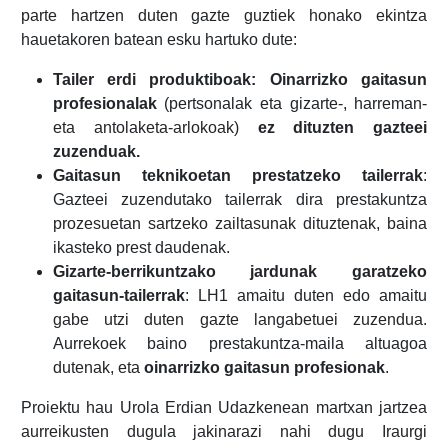
parte hartzen duten gazte guztiek honako ekintza
hauetakoren batean esku hartuko dute:
Tailer erdi produktiboak: Oinarrizko gaitasun
profesionalak
(pertsonalak eta gizarte-, harreman-
eta antolaketa-arlokoak)
ez dituzten gazteei
zuzenduak.
Gaitasun teknikoetan prestatzeko tailerrak
:
Gazteei zuzendutako tailerrak dira prestakuntza
prozesuetan sartzeko zailtasunak dituztenak, baina
ikasteko prest daudenak.
Gizarte-berrikuntzako jardunak garatzeko
gaitasun-tailerrak
: LH1 amaitu duten edo amaitu
gabe utzi duten gazte langabetuei zuzendua.
Aurrekoek baino prestakuntza-maila altuagoa
dutenak, eta
oinarrizko gaitasun profesionak
.
Proiektu hau Urola Erdian Udazkenean martxan jartzea
aurreikusten dugula jakinarazi nahi dugu Iraurgi