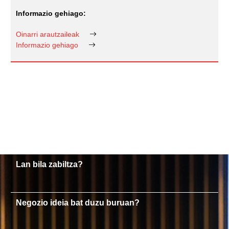
Oinarri arautzaileak
Informazio gehiago
Lan bila zabiltza?
Negozio ideia bat duzu buruan?