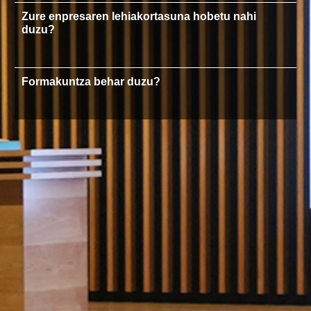
Zure enpresaren lehiakortasuna hobetu nahi
duzu?
Formakuntza behar duzu?