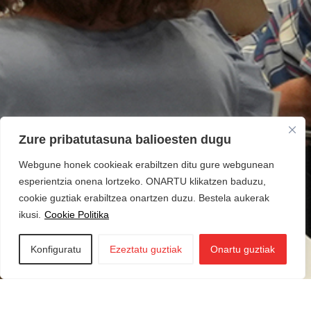
Zure pribatutasuna balioesten dugu
Webgune honek cookieak erabiltzen ditu gure webgunean
esperientzia onena lortzeko. ONARTU klikatzen baduzu,
cookie guztiak erabiltzea onartzen duzu. Bestela aukerak
ikusi.
Cookie Politika
Konfiguratu
Ezeztatu guztiak
Onartu guztiak