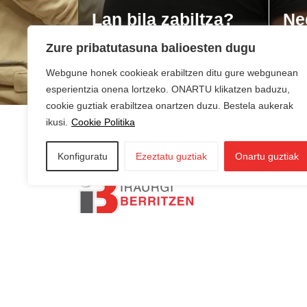
Lan bila zabiltza?
Ne
du
Zure pribatutasuna balioesten dugu
Webgune honek cookieak erabiltzen ditu gure webgunean
esperientzia onena lortzeko. ONARTU klikatzen baduzu,
cookie guztiak erabiltzea onartzen duzu. Bestela aukerak
ikusi.
Cookie Politika
Konfiguratu
Ezeztatu guztiak
Onartu guztiak
AZKOITIA:
In
AZPEITIA:
Sin