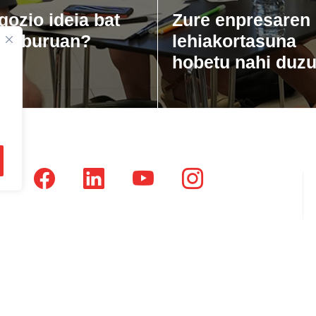
gozio ideia bat
Zure enpresaren
zu buruan?
lehiakortasuna
hobetu nahi duz
tsausti Jauregia, Julio Urkixo etorbidea 25 - 3 (20720)
dikatu Zaharra, Enparan kalea 1 - 3 (20730)