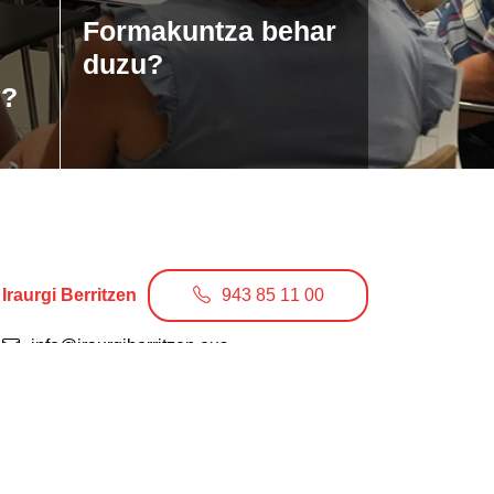
Formakuntza behar
duzu?
u?
Iraurgi Berritzen
943 85 11 00
info@iraurgiberritzen.eus