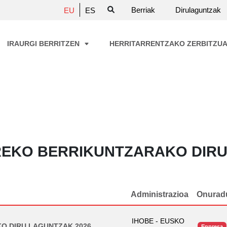
Berriak
Dirulaguntzak
EU
ES
IRAURGI BERRITZEN
HERRITARRENTZAKO ZERBITZU
EKO BERRIKUNTZARAKO DIRU
Administrazioa
Onurad
IHOBE - EUSKO
O DIRU LAGUNTZAK 2026
Enpresa