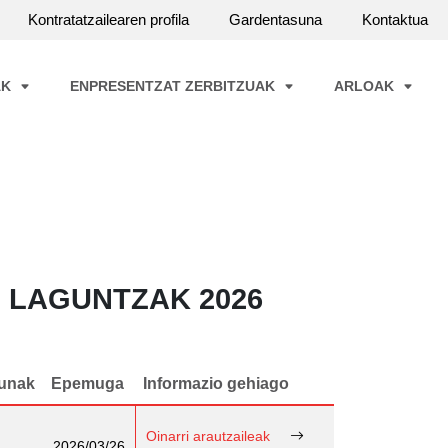
Kontratatzailearen profila
Gardentasuna
Kontaktua
AK
ENPRESENTZAT ZERBITZUAK
ARLOAK
 LAGUNTZAK 2026
unak
Epemuga
Informazio gehiago
Oinarri arautzaileak
2026/03/26