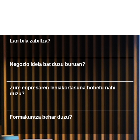
Lan bila zabiltza?
Negozio ideia bat duzu buruan?
Zure enpresaren lehiakortasuna hobetu nahi
duzu?
Formakuntza behar duzu?