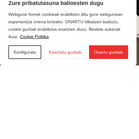
Zure pribatutasuna balioesten dugu
Webgune honek cookieak erabiltzen ditu gure webgunean
esperientzia onena lortzeko. ONARTU klikatzen baduzu,
cookie guztiak erabiltzea onartzen duzu. Bestela aukerak
ikusi.
Cookie Politika
Konfiguratu
Ezeztatu guztiak
Onartu guztiak
Iraurgi Berritzen
943 85 11 00