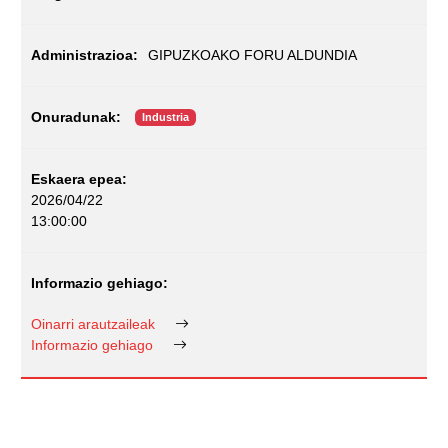
GIPUZKOAKO FORU ALDUNDIA
Industria
2026/04/22
13:00:00
Oinarri arautzaileak
Informazio gehiago