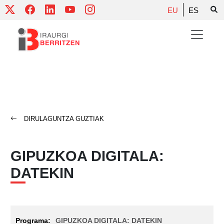
Skip
EU
ES
to
content
DIRULAGUNTZA GUZTIAK
GIPUZKOA DIGITALA:
DATEKIN
GIPUZKOA DIGITALA: DATEKIN