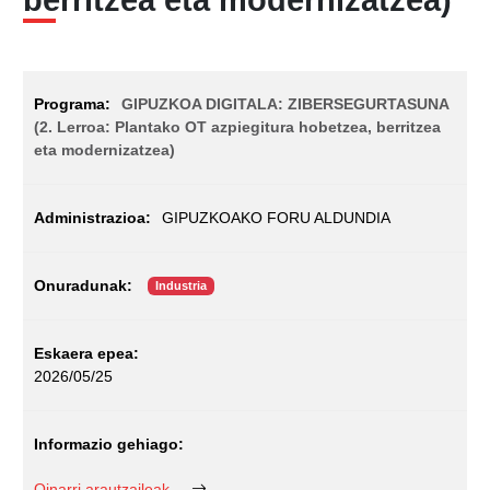
GIPUZKOA DIGITALA: ZIBERSEGURTASUNA
(2. Lerroa: Plantako OT azpiegitura hobetzea, berritzea
eta modernizatzea)
GIPUZKOAKO FORU ALDUNDIA
Industria
2026/05/25
Oinarri arautzaileak