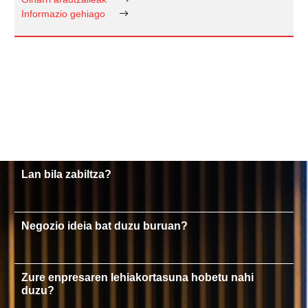
Informazio gehiago
Lan bila zabiltza?
Negozio ideia bat duzu buruan?
Zure enpresaren lehiakortasuna hobetu nahi
duzu?