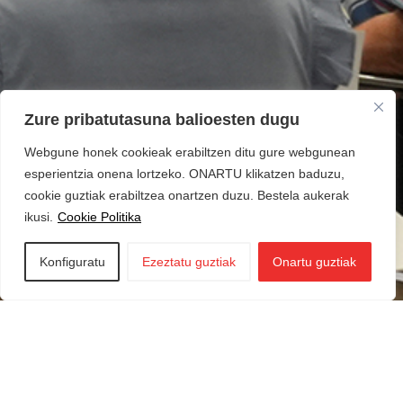
Zure pribatutasuna balioesten dugu
Webgune honek cookieak erabiltzen ditu gure webgunean
esperientzia onena lortzeko. ONARTU klikatzen baduzu,
cookie guztiak erabiltzea onartzen duzu. Bestela aukerak
ikusi.
Cookie Politika
Konfiguratu
Ezeztatu guztiak
Onartu guztiak