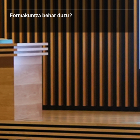
Formakuntza behar duzu?