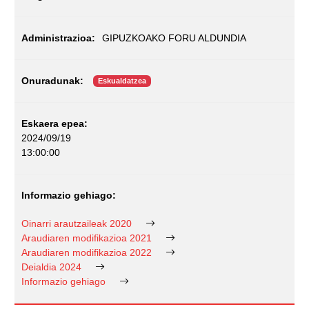
GIPUZKOAKO FORU ALDUNDIA
Eskualdatzea
2024/09/19
13:00:00
Oinarri arautzaileak 2020
Araudiaren modifikazioa 2021
Araudiaren modifikazioa 2022
Deialdia 2024
Informazio gehiago