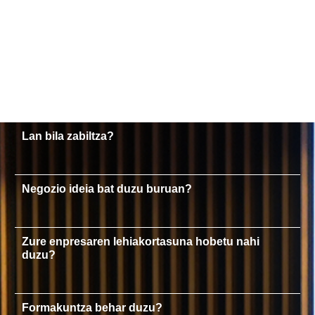
Lan bila zabiltza?
Negozio ideia bat duzu buruan?
Zure enpresaren lehiakortasuna hobetu nahi
duzu?
Formakuntza behar duzu?