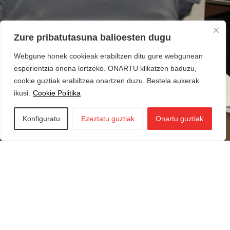
Zure pribatutasuna balioesten dugu
Webgune honek cookieak erabiltzen ditu gure webgunean
esperientzia onena lortzeko. ONARTU klikatzen baduzu,
cookie guztiak erabiltzea onartzen duzu. Bestela aukerak
ikusi.
Cookie Politika
Konfiguratu
Ezeztatu guztiak
Onartu guztiak