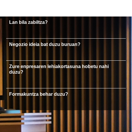
Lan bila zabiltza?
Negozio ideia bat duzu buruan?
Zure enpresaren lehiakortasuna hobetu nahi
duzu?
Formakuntza behar duzu?