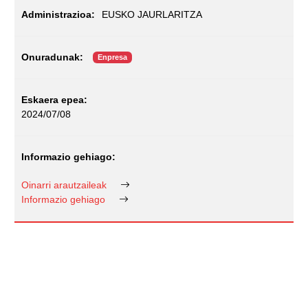
EUSKO JAURLARITZA
Enpresa
2024/07/08
Oinarri arautzaileak
Informazio gehiago