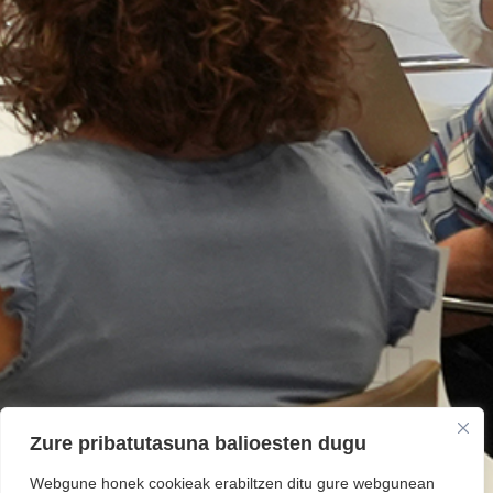
Zure pribatutasuna balioesten dugu
Webgune honek cookieak erabiltzen ditu gure webgunean