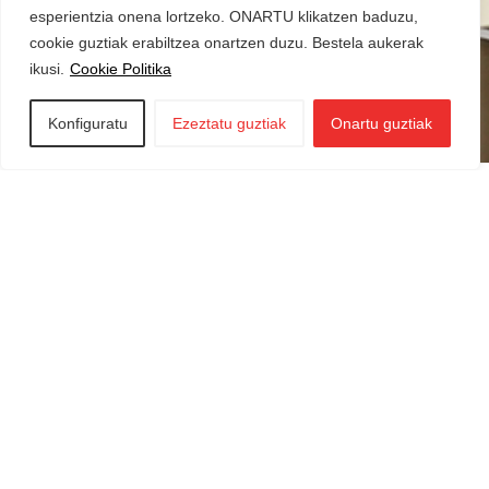
esperientzia onena lortzeko. ONARTU klikatzen baduzu,
cookie guztiak erabiltzea onartzen duzu. Bestela aukerak
ikusi.
Cookie Politika
Konfiguratu
Ezeztatu guztiak
Onartu guztiak
Iraurgi Berritzen
943 85 11 00
info@iraurgiberritzen.eus