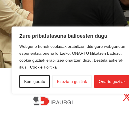
Lan bila zabiltza?
Ne
Zure pribatutasuna balioesten dugu
du
Webgune honek cookieak erabiltzen ditu gure webgunean
esperientzia onena lortzeko. ONARTU klikatzen baduzu,
cookie guztiak erabiltzea onartzen duzu. Bestela aukerak
ikusi.
Cookie Politika
Konfiguratu
Ezeztatu guztiak
Onartu guztiak
AZKOITIA:
In
AZPEITIA:
Sin