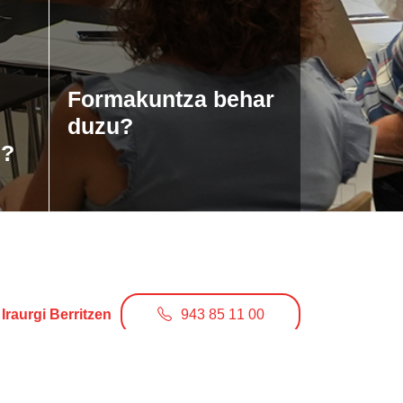
Formakuntza behar
duzu?
u?
Iraurgi Berritzen
943 85 11 00
info@iraurgiberritzen.eus