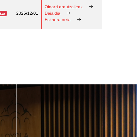
Oinarri arautzaileak
2025/12/01
Deialdia
etza
Eskaera orria