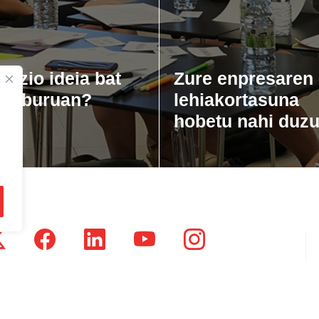
gozio ideia bat
Zure enpresaren
zu buruan?
lehiakortasuna
hobetu nahi duz
tsausti Jauregia, Julio Urkixo etorbidea 25 - 3 (20720)
dikatu Zaharra, Enparan kalea 1 - 3 (20730)