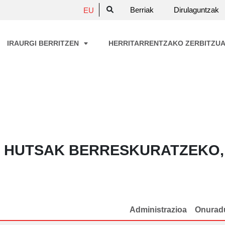
Berriak
Dirulaguntzak
EU
IRAURGI BERRITZEN
HERRITARRENTZAKO ZERBITZU
L HUTSAK BERRESKURATZEKO
Administrazioa
Onurad