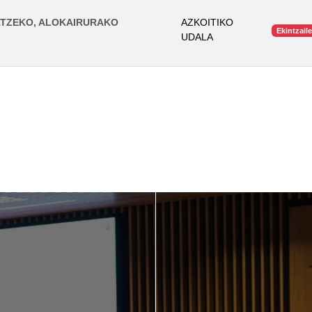
TZEKO, ALOKAIRURAKO
AZKOITIKO
Ekintzail
UDALA