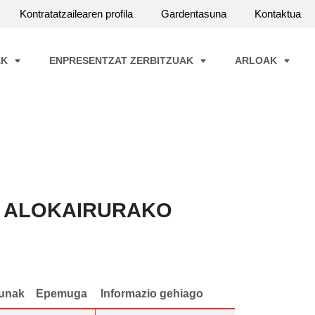
Kontratatzailearen profila
Gardentasuna
Kontaktua
AK
ENPRESENTZAT ZERBITZUAK
ARLOAK
, ALOKAIRURAKO
unak
Epemuga
Informazio gehiago