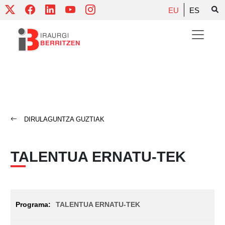
Skip
EU
ES
to
content
DIRULAGUNTZA GUZTIAK
TALENTUA ERNATU-TEK
TALENTUA ERNATU-TEK