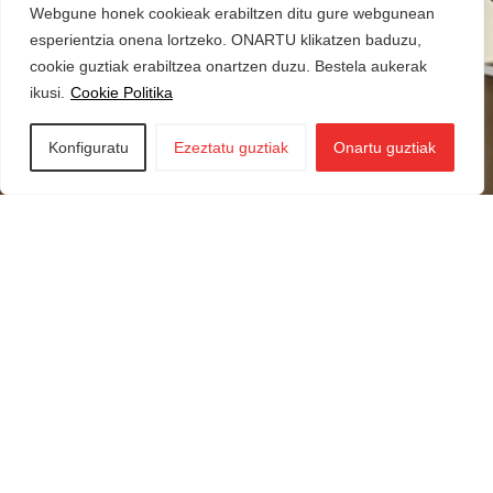
Webgune honek cookieak erabiltzen ditu gure webgunean
esperientzia onena lortzeko. ONARTU klikatzen baduzu,
cookie guztiak erabiltzea onartzen duzu. Bestela aukerak
ikusi.
Cookie Politika
Konfiguratu
Ezeztatu guztiak
Onartu guztiak
Iraurgi Berritzen
943 85 11 00
info@iraurgiberritzen.eus