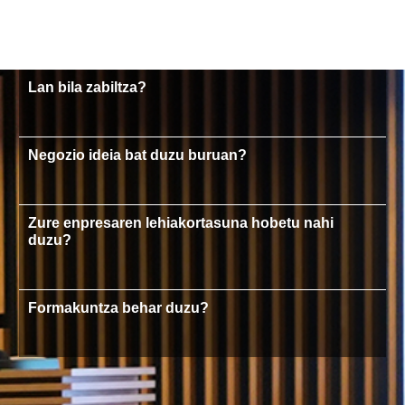
Lan bila zabiltza?
Negozio ideia bat duzu buruan?
Zure enpresaren lehiakortasuna hobetu nahi
duzu?
Formakuntza behar duzu?