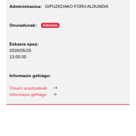
GIPUZKOAKO FORU ALDUNDIA
Industria
2026/05/25
13:00:00
Oinarri arautzaileak
Informazio gehiago