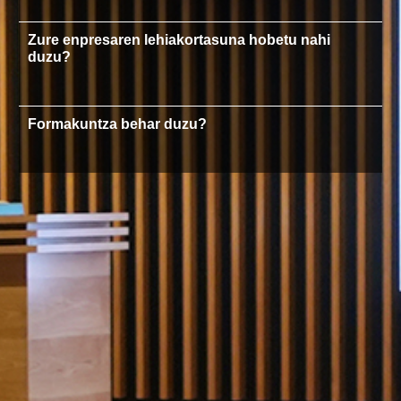
Zure enpresaren lehiakortasuna hobetu nahi
duzu?
Formakuntza behar duzu?