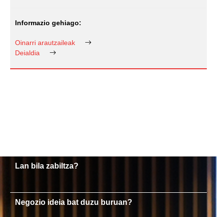
Oinarri arautzaileak
Deialdia
Lan bila zabiltza?
Negozio ideia bat duzu buruan?