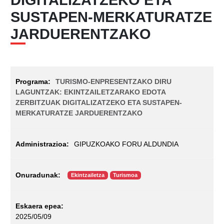
SUSTAPEN-MERKATURATZE
JARDUERENTZAKO
TURISMO-ENPRESENTZAKO DIRU
LAGUNTZAK: EKINTZAILETZARAKO EDOTA
ZERBITZUAK DIGITALIZATZEKO ETA SUSTAPEN-
MERKATURATZE JARDUERENTZAKO
GIPUZKOAKO FORU ALDUNDIA
Ekintzailetza
Turismoa
2025/05/09