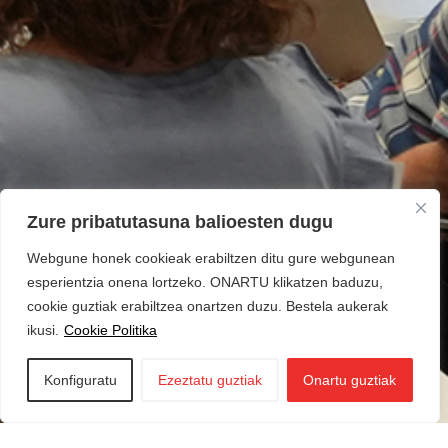
Zure pribatutasuna balioesten dugu
Webgune honek cookieak erabiltzen ditu gure webgunean
esperientzia onena lortzeko. ONARTU klikatzen baduzu,
cookie guztiak erabiltzea onartzen duzu. Bestela aukerak
ikusi.
Cookie Politika
Konfiguratu
Ezeztatu guztiak
Onartu guztiak