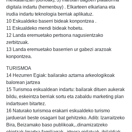
digitala indartu (hemenbuy) . Elkarteen elkarlana eta
irudia indartu teknologia berriak aplikatuz.
10 Eskualdeko baserri bideak konpontzea .
11 Eskualdeko mendi bideak hobetu.
12 Landa eremuetako pertsona nagusientzako
zerbitzuak.
13 Landa eremuetako baserrien ur gabezi arazoak
konpontzea.
TURISMOA
14 Hezurren Egiak: bailarako aztarna arkeologikoak
balorean jartzea
15 Turismoa eskualdean indartu: bailarak dituen aukerak
bildu, eskeintza berriak sortu eta zabaldu marketing plan
indartsuen bitartez.
16 Naturako turismoa erakarri eskualdeko turismo
jarduerari beste osagarri bat gehitzeko. Adib: Izarraitzeko
Bira, Beizamako baso publikoak,..dinamizatzeko
ekintzak (martxa familiarrak , irteera gidatuak, ibilaldiak,