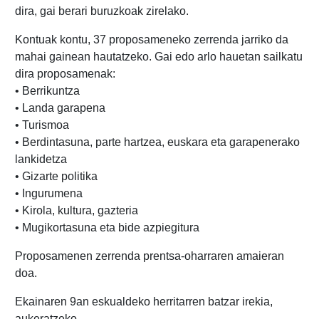
dira, gai berari buruzkoak zirelako.
Kontuak kontu, 37 proposameneko zerrenda jarriko da
mahai gainean hautatzeko. Gai edo arlo hauetan sailkatu
dira proposamenak:
• Berrikuntza
• Landa garapena
• Turismoa
• Berdintasuna, parte hartzea, euskara eta garapenerako
lankidetza
• Gizarte politika
• Ingurumena
• Kirola, kultura, gazteria
• Mugikortasuna eta bide azpiegitura
Proposamenen zerrenda prentsa-oharraren amaieran
doa.
Ekainaren 9an eskualdeko herritarren batzar irekia,
aukeratzeko