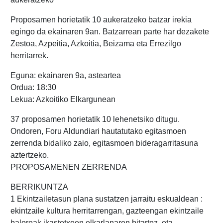
Proposamen horietatik 10 aukeratzeko batzar irekia
egingo da ekainaren 9an. Batzarrean parte har dezakete
Zestoa, Azpeitia, Azkoitia, Beizama eta Errezilgo
herritarrek.
Eguna: ekainaren 9a, asteartea
Ordua: 18:30
Lekua: Azkoitiko Elkargunean
37 proposamen horietatik 10 lehenetsiko ditugu.
Ondoren, Foru Aldundiari hautatutako egitasmoen
zerrenda bidaliko zaio, egitasmoen bideragarritasuna
aztertzeko.
PROPOSAMENEN ZERRENDA
BERRIKUNTZA
1 Ekintzailetasun plana sustatzen jarraitu eskualdean :
ekintzaile kultura herritarrengan, gazteengan ekintzaile
baloreak ikastetxeen elkarlanaren bitartez, eta