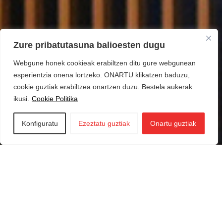
Zure pribatutasuna balioesten dugu
Webgune honek cookieak erabiltzen ditu gure webgunean
esperientzia onena lortzeko. ONARTU klikatzen baduzu,
cookie guztiak erabiltzea onartzen duzu. Bestela aukerak
ikusi.
Cookie Politika
Konfiguratu
Ezeztatu guztiak
Onartu guztiak