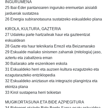
INGURUMENA
25 Ibai-Eder pantanoaren inguruko eremuetan aisialdi
jarduerak sustatzea
26 Energia subiranotasuna sustatzeko eskualdeko plana
KIROLA, KULTURA, GAZTERIA
27 Udaleku parte hartzaileak haur eta gazteentzat
eskualdean
28 Gazte eta haur teknikaria Errezil eta Beizamarako
29 Eskualde mailako sinismen zaharrak (mitologia) jaso,
aztertu eta zabaltzera eman
30 Bailarako arte eszenikoen eskola
31 Eskualdeko herri eta auzoen kultura ezagutzeko eta
ezagutarazteko entziklopedia
32 Eskualdeko aniztasun eta integrazio plangintza eta
ekintza plana
33 Kirol sustapena herri txikietan
MUGIKORTASUNA ETA BIDE AZPIEGITURA
34 Bidegorri eta/edo Bide Berde Sarea osatu eskualdea