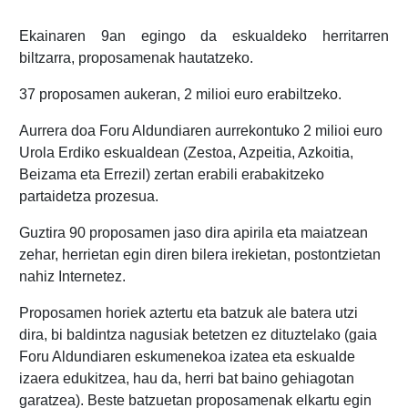
Ekainaren 9an egingo da eskualdeko herritarren
biltzarra, proposamenak hautatzeko.
37 proposamen aukeran, 2 milioi euro erabiltzeko.
Aurrera doa Foru Aldundiaren aurrekontuko 2 milioi euro
Urola Erdiko eskualdean (Zestoa, Azpeitia, Azkoitia,
Beizama eta Errezil) zertan erabili erabakitzeko
partaidetza prozesua.
Guztira 90 proposamen jaso dira apirila eta maiatzean
zehar, herrietan egin diren bilera irekietan, postontzietan
nahiz Internetez.
Proposamen horiek aztertu eta batzuk ale batera utzi
dira, bi baldintza nagusiak betetzen ez dituztelako (gaia
Foru Aldundiaren eskumenekoa izatea eta eskualde
izaera edukitzea, hau da, herri bat baino gehiagotan
garatzea). Beste batzuetan proposamenak elkartu egin