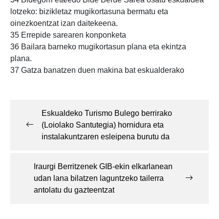
lotzeko: bizikletaz mugikortasuna bermatu eta
oinezkoentzat izan daitekeena.
35 Errepide sarearen konponketa
36 Bailara barneko mugikortasun plana eta ekintza
plana.
37 Gatza banatzen duen makina bat eskualderako
Post
navigation
Eskualdeko Turismo Bulego berrirako
(Loiolako Santutegia) hornidura eta
instalakuntzaren esleipena burutu da
Iraurgi Berritzenek GIB-ekin elkarlanean
udan lana bilatzen laguntzeko tailerra
antolatu du gazteentzat