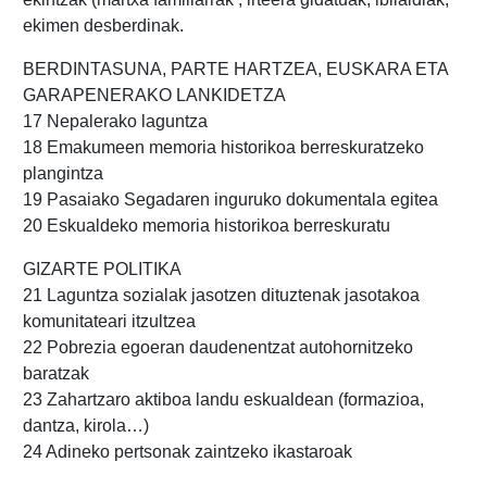
ekimen desberdinak.
BERDINTASUNA, PARTE HARTZEA, EUSKARA ETA
GARAPENERAKO LANKIDETZA
17 Nepalerako laguntza
18 Emakumeen memoria historikoa berreskuratzeko
plangintza
19 Pasaiako Segadaren inguruko dokumentala egitea
20 Eskualdeko memoria historikoa berreskuratu
GIZARTE POLITIKA
21 Laguntza sozialak jasotzen dituztenak jasotakoa
komunitateari itzultzea
22 Pobrezia egoeran daudenentzat autohornitzeko
baratzak
23 Zahartzaro aktiboa landu eskualdean (formazioa,
dantza, kirola…)
24 Adineko pertsonak zaintzeko ikastaroak