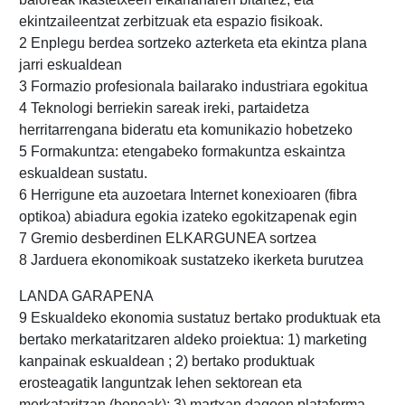
ekintzaileentzat zerbitzuak eta espazio fisikoak.
2 Enplegu berdea sortzeko azterketa eta ekintza plana
jarri eskualdean
3 Formazio profesionala bailarako industriara egokitua
4 Teknologi berriekin sareak ireki, partaidetza
herritarrengana bideratu eta komunikazio hobetzeko
5 Formakuntza: etengabeko formakuntza eskaintza
eskualdean sustatu.
6 Herrigune eta auzoetara Internet konexioaren (fibra
optikoa) abiadura egokia izateko egokitzapenak egin
7 Gremio desberdinen ELKARGUNEA sortzea
8 Jarduera ekonomikoak sustatzeko ikerketa burutzea
LANDA GARAPENA
9 Eskualdeko ekonomia sustatuz bertako produktuak eta
bertako merkataritzaren aldeko proiektua: 1) marketing
kanpainak eskualdean ; 2) bertako produktuak
erosteagatik languntzak lehen sektorean eta
merkataritzan (bonoak); 3) martxan dagoen plataforma