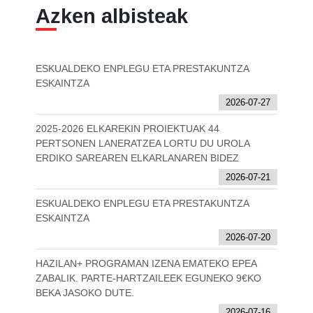
Azken albisteak
ESKUALDEKO ENPLEGU ETA PRESTAKUNTZA
ESKAINTZA
2026-07-27
2025-2026 ELKAREKIN PROIEKTUAK 44
PERTSONEN LANERATZEA LORTU DU UROLA
ERDIKO SAREAREN ELKARLANAREN BIDEZ
2026-07-21
ESKUALDEKO ENPLEGU ETA PRESTAKUNTZA
ESKAINTZA
2026-07-20
HAZILAN+ PROGRAMAN IZENA EMATEKO EPEA
ZABALIK. PARTE-HARTZAILEEK EGUNEKO 9€KO
BEKA JASOKO DUTE.
2026-07-16