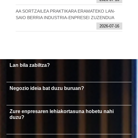
AA SORTZAILEA PRAKTIKARA ERAMATEKO LAN-
SAIO BERRIA INDUSTRIA-ENPRESEI ZUZENDUA
2026-07-16
Lan bila zabiltza?
Negozio ideia bat duzu buruan?
Zure enpresaren lehiakortasuna hobetu nahi
duzu?