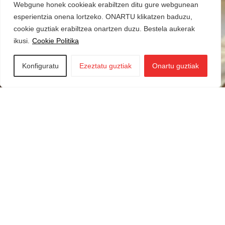
Webgune honek cookieak erabiltzen ditu gure webgunean
esperientzia onena lortzeko. ONARTU klikatzen baduzu,
cookie guztiak erabiltzea onartzen duzu. Bestela aukerak
ikusi.
Cookie Politika
Konfiguratu
Ezeztatu guztiak
Onartu guztiak