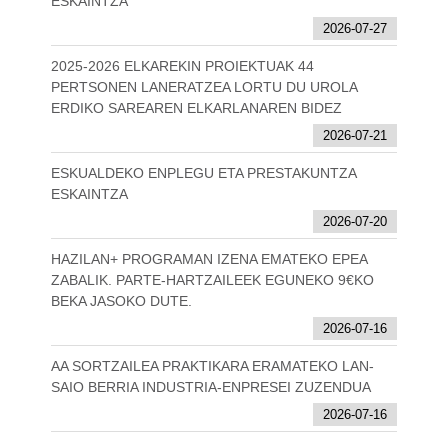
ESKAINTZA
2026-07-27
2025-2026 ELKAREKIN PROIEKTUAK 44
PERTSONEN LANERATZEA LORTU DU UROLA
ERDIKO SAREAREN ELKARLANAREN BIDEZ
2026-07-21
ESKUALDEKO ENPLEGU ETA PRESTAKUNTZA
ESKAINTZA
2026-07-20
HAZILAN+ PROGRAMAN IZENA EMATEKO EPEA
ZABALIK. PARTE-HARTZAILEEK EGUNEKO 9€KO
BEKA JASOKO DUTE.
2026-07-16
AA SORTZAILEA PRAKTIKARA ERAMATEKO LAN-
SAIO BERRIA INDUSTRIA-ENPRESEI ZUZENDUA
2026-07-16