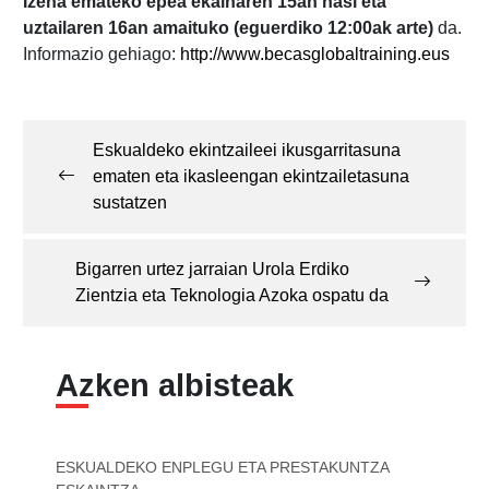
Izena emateko epea ekainaren 15an hasi eta
uztailaren 16an amaituko (eguerdiko 12:00ak arte)
da.
Informazio gehiago:
http://www.becasglobaltraining.eus
Post
navigation
Eskualdeko ekintzaileei ikusgarritasuna
ematen eta ikasleengan ekintzailetasuna
sustatzen
Bigarren urtez jarraian Urola Erdiko
Zientzia eta Teknologia Azoka ospatu da
Azken albisteak
ESKUALDEKO ENPLEGU ETA PRESTAKUNTZA