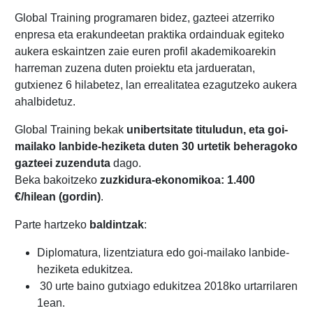
Global Training programaren bidez, gazteei atzerriko
enpresa eta erakundeetan praktika ordainduak egiteko
aukera eskaintzen zaie euren profil akademikoarekin
harreman zuzena duten proiektu eta jardueratan,
gutxienez 6 hilabetez, lan errealitatea ezagutzeko aukera
ahalbidetuz.
Global Training bekak
unibertsitate tituludun, eta goi-
mailako lanbide-heziketa duten 30 urtetik beheragoko
gazteei zuzenduta
dago.
Beka bakoitzeko
zuzkidura-ekonomikoa: 1.400
€/hilean (gordin)
.
Parte hartzeko
baldintzak
:
Diplomatura, lizentziatura edo goi-mailako lanbide-
heziketa edukitzea.
30 urte baino gutxiago edukitzea 2018ko urtarrilaren
1ean.