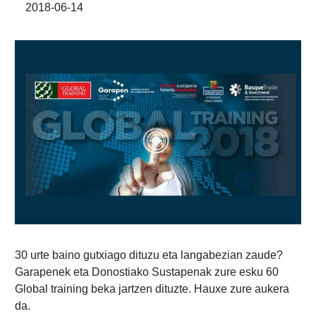
2018-06-14
30 urte baino gutxiago dituzu eta langabezian zaude?
Garapenek eta Donostiako Sustapenak zure esku 60
Global training beka jartzen dituzte. Hauxe zure aukera
da.