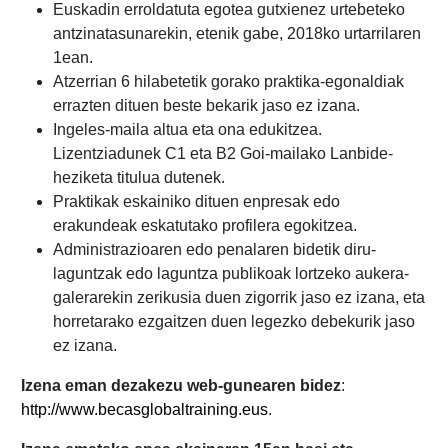
Euskadin erroldatuta egotea gutxienez urtebeteko
antzinatasunarekin, etenik gabe, 2018ko urtarrilaren
1ean.
Atzerrian 6 hilabetetik gorako praktika-egonaldiak
errazten dituen beste bekarik jaso ez izana.
Ingeles-maila altua eta ona edukitzea.
Lizentziadunek C1 eta B2 Goi-mailako Lanbide-
heziketa titulua dutenek.
Praktikak eskainiko dituen enpresak edo
erakundeak eskatutako profilera egokitzea.
Administrazioaren edo penalaren bidetik diru-
laguntzak edo laguntza publikoak lortzeko aukera-
galerarekin zerikusia duen zigorrik jaso ez izana, eta
horretarako ezgaitzen duen legezko debekurik jaso
ez izana.
Izena eman dezakezu web-gunearen bidez
:
http://www.becasglobaltraining.eus
.