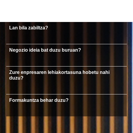
Lan bila zabiltza?
Negozio ideia bat duzu buruan?
Zure enpresaren lehiakortasuna hobetu nahi
duzu?
Formakuntza behar duzu?