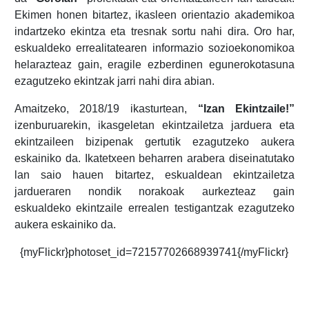
Ekimen honen bitartez, ikasleen orientazio akademikoa
indartzeko ekintza eta tresnak sortu nahi dira. Oro har,
eskualdeko errealitatearen informazio sozioekonomikoa
helarazteaz gain, eragile ezberdinen egunerokotasuna
ezagutzeko ekintzak jarri nahi dira abian.
Amaitzeko, 2018/19 ikasturtean,
“Izan Ekintzaile!”
izenburuarekin, ikasgeletan ekintzailetza jarduera eta
ekintzaileen bizipenak gertutik ezagutzeko aukera
eskainiko da. Ikatetxeen beharren arabera diseinatutako
lan saio hauen bitartez, eskualdean ekintzailetza
jardueraren nondik norakoak aurkezteaz gain
eskualdeko ekintzaile errealen testigantzak ezagutzeko
aukera eskainiko da.
{myFlickr}photoset_id=72157702668939741{/myFlickr}