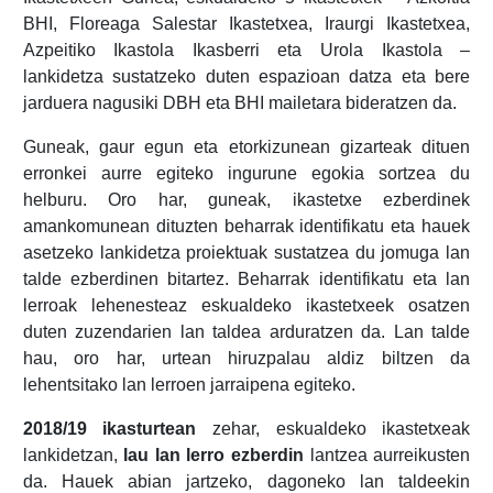
BHI, Floreaga Salestar Ikastetxea, Iraurgi Ikastetxea,
Azpeitiko Ikastola Ikasberri eta Urola Ikastola –
lankidetza sustatzeko duten espazioan datza eta bere
jarduera nagusiki DBH eta BHI mailetara bideratzen da.
Guneak, gaur egun eta etorkizunean gizarteak dituen
erronkei aurre egiteko ingurune egokia sortzea du
helburu. Oro har, guneak, ikastetxe ezberdinek
amankomunean dituzten beharrak identifikatu eta hauek
asetzeko lankidetza proiektuak sustatzea du jomuga lan
talde ezberdinen bitartez. Beharrak identifikatu eta lan
lerroak lehenesteaz eskualdeko ikastetxeek osatzen
duten zuzendarien lan taldea arduratzen da. Lan talde
hau, oro har, urtean hiruzpalau aldiz biltzen da
lehentsitako lan lerroen jarraipena egiteko.
2018/19 ikasturtean
zehar, eskualdeko ikastetxeak
lankidetzan,
lau lan lerro ezberdin
lantzea aurreikusten
da. Hauek abian jartzeko, dagoneko lan taldeekin