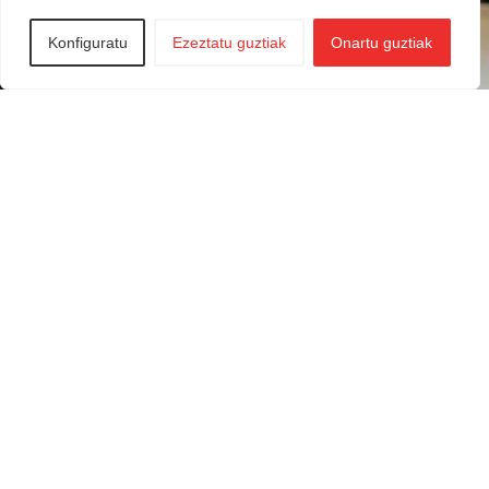
Konfiguratu
Ezeztatu guztiak
Onartu guztiak