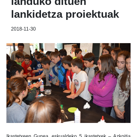
landuko dituen
lankidetza proiektuak
2018-11-30
Ikastetxeen Gunea, eskualdeko 5 ikastetxek – Azkoitia