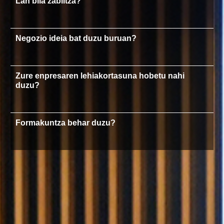
Lan bila zabiltza?
Negozio ideia bat duzu buruan?
Zure enpresaren lehiakortasuna hobetu nahi
duzu?
Formakuntza behar duzu?