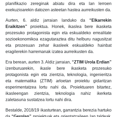
planifikazio zereginak abiatu dira eta lan lerroen
exekuzioarekin datozen asteetan hastea aurreikusten da.
Aurten, 6. aldiz jarraian landuko da
“Elkarrekin
Eraikitzen”
proiektua. Honek, ikaslea bere ikasketa
prozesuko protagonista egin eta eskualdeko errealitate
sozioekonomikoa ezagutaraztea ditu helburu nagusitzat
eta prozesuan zehar ikasleek eskualdeko hainbat
eragilerekin harremanak izatea aurreikusten da.
Era berean, aurten 3. Aldiz jarraian,
“ZTIM Urola Erdian”
izenburuarekin, ikasle bere ikasketa prozesuko
protagonista egin eta zientzia, teknologia, ingenieritza
eta matematika (ZTIM) arloetan proiektu gidaritzan
esperimentatzea lortu nahi da. Proiektuaren bitartez,
ikasleengan zientzia, teknologia nahiz ikerketa
zaletasuna sustatzea lortu nahi dira.
Bestalde, 2018/19 ikasturtean, garrantzia berezia hartuko
da
“Gerolan”
proiektuak eta orientatzaileen lan taldeak.