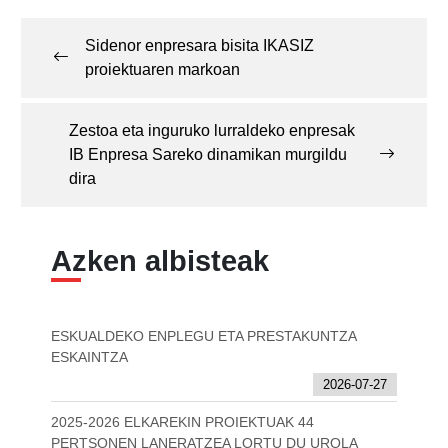
Post
navigation
Sidenor enpresara bisita IKASIZ
proiektuaren markoan
Zestoa eta inguruko lurraldeko enpresak
IB Enpresa Sareko dinamikan murgildu
dira
Azken albisteak
ESKUALDEKO ENPLEGU ETA PRESTAKUNTZA
ESKAINTZA
2026-07-27
2025-2026 ELKAREKIN PROIEKTUAK 44
PERTSONEN LANERATZEA LORTU DU UROLA