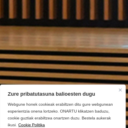
Zure pribatutasuna balioesten dugu
Webgune honek cookieak erabiltzen ditu gure webgunean
esperientzia onena lortzeko. ONARTU klikatzen baduzu,
cookie guztiak erabiltzea onartzen duzu. Bestela aukerak
ikusi.
Cookie Politika