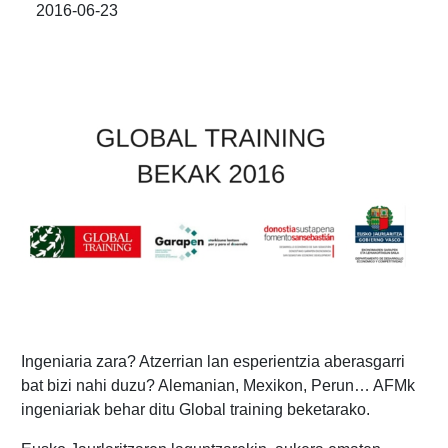
2016-06-23
‪Ingeniaria zara? Atzerrian lan esperientzia aberasgarri
bat bizi nahi duzu? ‪‎Alemanian, Mexikon, Perun… AFMk
ingeniariak behar ditu Global training beketarako.‬‬