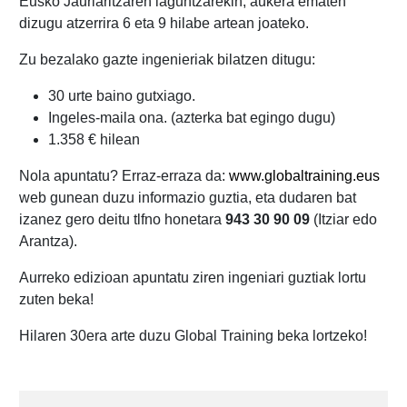
Eusko Jaurlaritzaren laguntzarekin, aukera ematen
dizugu atzerrira 6 eta 9 hilabe artean joateko.
Zu bezalako gazte ingenieriak bilatzen ditugu:
30 urte baino gutxiago.
Ingeles-maila ona. (azterka bat egingo dugu)
1.358 € hilean
Nola apuntatu? Erraz-erraza da:
www.globaltraining.eus
web gunean duzu informazio guztia, eta dudaren bat
izanez gero deitu tlfno honetara
943 30 90 09
(Itziar edo
Arantza).
Aurreko edizioan apuntatu ziren ingeniari guztiak lortu
zuten beka!
Hilaren 30era arte duzu Global Training beka lortzeko!
Post
navigation