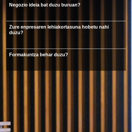
Negozio ideia bat duzu buruan?
Zure enpresaren lehiakortasuna hobetu nahi
duzu?
Formakuntza behar duzu?