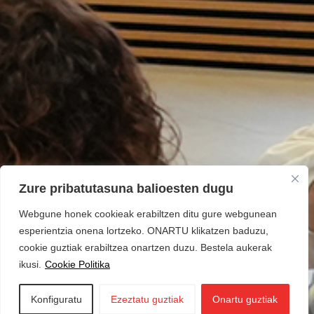
Zure pribatutasuna balioesten dugu
Webgune honek cookieak erabiltzen ditu gure webgunean
esperientzia onena lortzeko. ONARTU klikatzen baduzu,
cookie guztiak erabiltzea onartzen duzu. Bestela aukerak
ikusi.
Cookie Politika
Konfiguratu
Ezeztatu guztiak
Onartu guztiak