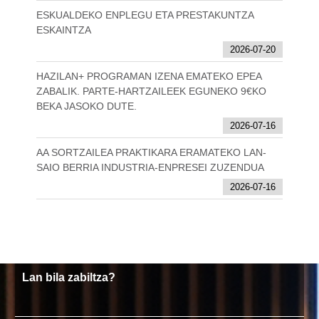
ESKUALDEKO ENPLEGU ETA PRESTAKUNTZA
ESKAINTZA
2026-07-20
HAZILAN+ PROGRAMAN IZENA EMATEKO EPEA
ZABALIK. PARTE-HARTZAILEEK EGUNEKO 9€KO
BEKA JASOKO DUTE.
2026-07-16
AA SORTZAILEA PRAKTIKARA ERAMATEKO LAN-
SAIO BERRIA INDUSTRIA-ENPRESEI ZUZENDUA
2026-07-16
Lan bila zabiltza?