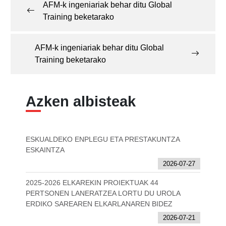
AFM-k ingeniariak behar ditu Global
Training beketarako
AFM-k ingeniariak behar ditu Global
Training beketarako
Azken albisteak
ESKUALDEKO ENPLEGU ETA PRESTAKUNTZA
ESKAINTZA
2026-07-27
2025-2026 ELKAREKIN PROIEKTUAK 44
PERTSONEN LANERATZEA LORTU DU UROLA
ERDIKO SAREAREN ELKARLANAREN BIDEZ
2026-07-21