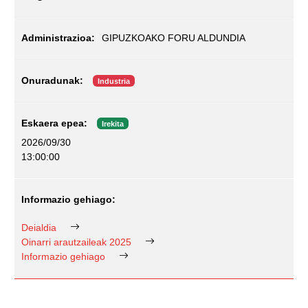
GIPUZKOAKO FORU ALDUNDIA
Industria
Irekita
2026/09/30
13:00:00
Deialdia
Oinarri arautzaileak 2025
Informazio gehiago