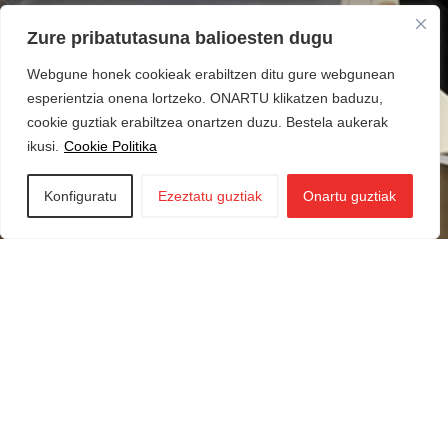
Zure pribatutasuna balioesten dugu
Webgune honek cookieak erabiltzen ditu gure webgunean
esperientzia onena lortzeko. ONARTU klikatzen baduzu,
cookie guztiak erabiltzea onartzen duzu. Bestela aukerak
ikusi.
Cookie Politika
Konfiguratu
Ezeztatu guztiak
Onartu guztiak