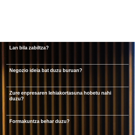
Lan bila zabiltza?
Negozio ideia bat duzu buruan?
Zure enpresaren lehiakortasuna hobetu nahi
duzu?
Formakuntza behar duzu?