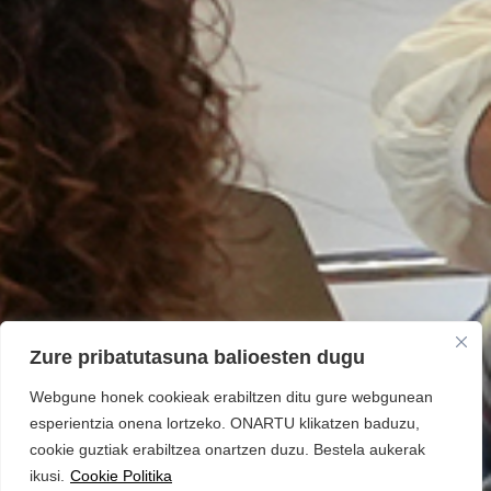
Zure pribatutasuna balioesten dugu
Webgune honek cookieak erabiltzen ditu gure webgunean
esperientzia onena lortzeko. ONARTU klikatzen baduzu,
cookie guztiak erabiltzea onartzen duzu. Bestela aukerak
ikusi.
Cookie Politika