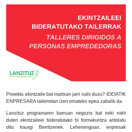
Proiektu ekintzaile bat martxan jarri nahi duzu? IDEIATIK
ENPRESARA tailerretan izen emateko epea zabalik da.
Lanzituz programaren barruan negozio bat ireki nahi
duten ekintzaileei bideratutako bi formakuntza antolatu
ditu Iraurgi Berritzenek. Lehenengoan, enpresak