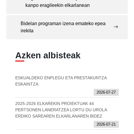
kanpo eragileekin elkarlanean
Bidelan programan izena emateko epea
irekita
Azken albisteak
ESKUALDEKO ENPLEGU ETA PRESTAKUNTZA
ESKAINTZA
2026-07-27
2025-2026 ELKAREKIN PROIEKTUAK 44
PERTSONEN LANERATZEA LORTU DU UROLA
ERDIKO SAREAREN ELKARLANAREN BIDEZ
2026-07-21