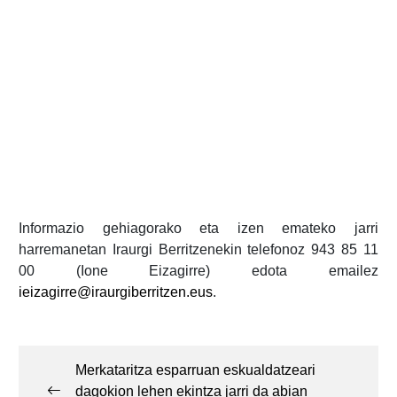
Informazio gehiagorako eta izen emateko jarri
harremanetan Iraurgi Berritzenekin telefonoz 943 85 11
00 (Ione Eizagirre) edota emailez
ieizagirre@iraurgiberritzen.eus
.
Post
navigation
Merkataritza esparruan eskualdatzeari
dagokion lehen ekintza jarri da abian