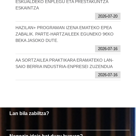
ESKUALDEKO ENPLEGU ETA PRESTAKUNTZA
ESKAINTZA
2026-07-20
HAZILAN+ PROGRAMAN IZENA EMATEKO EPEA
ZABALIK. PARTE-HARTZAILEEK EGUNEKO 9€KO
BEKA JASOKO DUTE.
2026-07-16
AA SORTZAILEA PRAKTIKARA ERAMATEKO LAN-
SAIO BERRIA INDUSTRIA-ENPRESEI ZUZENDUA
2026-07-16
Lan bila zabiltza?