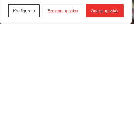
Konfiguratu
Ezeztatu guztiak
Onartu guztiak