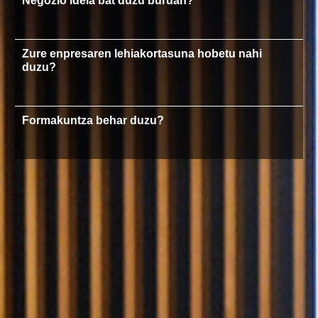
Negozio ideia bat duzu buruan?
Zure enpresaren lehiakortasuna hobetu nahi
duzu?
Formakuntza behar duzu?