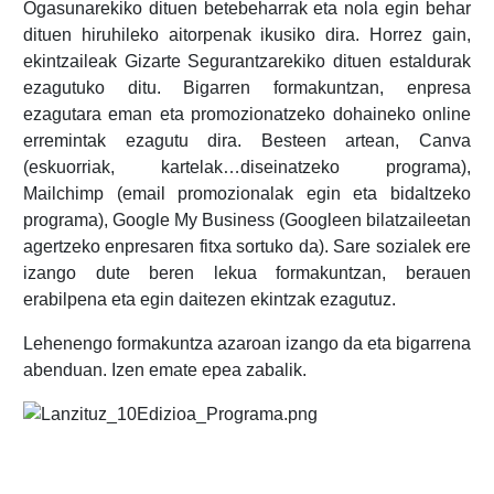
Ogasunarekiko dituen betebeharrak eta nola egin behar
dituen hiruhileko aitorpenak ikusiko dira. Horrez gain,
ekintzaileak Gizarte Segurantzarekiko dituen estaldurak
ezagutuko ditu. Bigarren formakuntzan, enpresa
ezagutara eman eta promozionatzeko dohaineko online
erremintak ezagutu dira. Besteen artean, Canva
(eskuorriak, kartelak…diseinatzeko programa),
Mailchimp (email promozionalak egin eta bidaltzeko
programa), Google My Business (Googleen bilatzaileetan
agertzeko enpresaren fitxa sortuko da). Sare sozialek ere
izango dute beren lekua formakuntzan, berauen
erabilpena eta egin daitezen ekintzak ezagutuz.
Lehenengo formakuntza azaroan izango da eta bigarrena
abenduan. Izen emate epea zabalik.