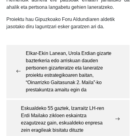
ahalik eta pertsona langabetu gehien laneratzeko.
Proiektu hau Gipuzkoako Foru Aldundiaren aldetik
jasotako diru laguntzari esker garatzen ari da.
Post
navigation
Elkar-Ekin Lanean, Urola Erdian gizarte
bazterkeria edo arriskuan dauden
pertsonen gizarteratze eta laneratze
proiektu estrategikoaren baitan,
“Oinarrizko Gaitasunak 2. Maila”-ko
prestakuntza amaitu egin da
Eskualdeko 55 gaztek, Izarraitz LH-ren
Erdi Mailako zikloen eskaintza
ezagutzeaz gain, eskualdeko enpresa
zein eragileak bisitatu dituzte