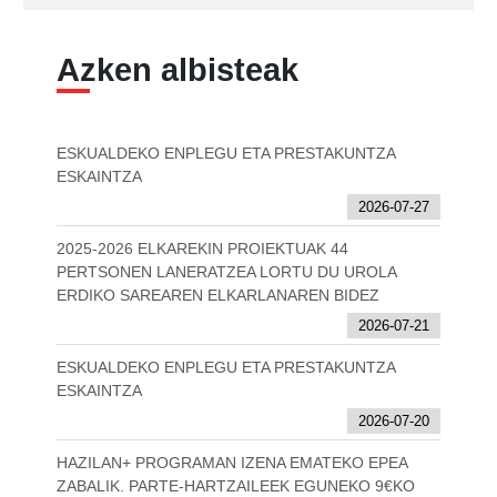
Azken albisteak
ESKUALDEKO ENPLEGU ETA PRESTAKUNTZA
ESKAINTZA
2026-07-27
2025-2026 ELKAREKIN PROIEKTUAK 44
PERTSONEN LANERATZEA LORTU DU UROLA
ERDIKO SAREAREN ELKARLANAREN BIDEZ
2026-07-21
ESKUALDEKO ENPLEGU ETA PRESTAKUNTZA
ESKAINTZA
2026-07-20
HAZILAN+ PROGRAMAN IZENA EMATEKO EPEA
ZABALIK. PARTE-HARTZAILEEK EGUNEKO 9€KO