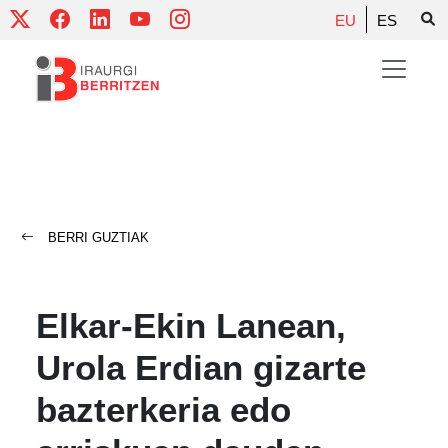
Skip
EU
ES
to
content
BERRI GUZTIAK
Elkar-Ekin Lanean,
Urola Erdian gizarte
bazterkeria edo