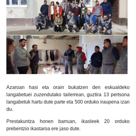
Azaroan hasi eta orain bukatzen den eskualdeko
langabetuei zuzendutako tailerrean, guztira 13 pertsona
langabetuk hartu dute parte eta 500 orduko iraupena izan
du.
Prestakuntza honen barruan, ikasleek 20 orduko
prebentzio ikastaroa ere jaso dute.