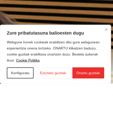
Zure pribatutasuna balioesten dugu
Webgune honek cookieak erabiltzen ditu gure webgunean
esperientzia onena lortzeko. ONARTU klikatzen baduzu,
cookie guztiak erabiltzea onartzen duzu. Bestela aukerak
ikusi.
Cookie Politika
Konfiguratu
Ezeztatu guztiak
Onartu guztiak