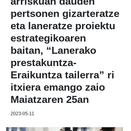
arriskuan dauden
pertsonen gizarteratze
eta laneratze proiektu
estrategikoaren
baitan, “Lanerako
prestakuntza-
Eraikuntza tailerra” ri
itxiera emango zaio
Maiatzaren 25an
2023-05-11