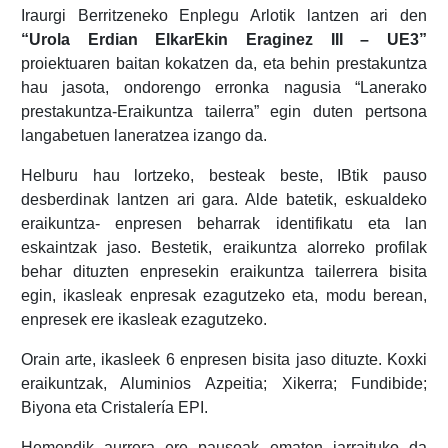
Iraurgi Berritzeneko Enplegu Arlotik lantzen ari den
“Urola Erdian ElkarEkin Eraginez III – UE3”
proiektuaren baitan kokatzen da, eta behin prestakuntza
hau jasota, ondorengo erronka nagusia “Lanerako
prestakuntza-Eraikuntza tailerra” egin duten pertsona
langabetuen laneratzea izango da.
Helburu hau lortzeko, besteak beste, IBtik pauso
desberdinak lantzen ari gara. Alde batetik, eskualdeko
eraikuntza- enpresen beharrak identifikatu eta lan
eskaintzak jaso. Bestetik, eraikuntza alorreko profilak
behar dituzten enpresekin eraikuntza tailerrera bisita
egin, ikasleak enpresak ezagutzeko eta, modu berean,
enpresek ere ikasleak ezagutzeko.
Orain arte, ikasleek 6 enpresen bisita jaso dituzte. Koxki
eraikuntzak, Aluminios Azpeitia; Xikerra; Fundibide;
Biyona eta Cristalería EPI.
Hemendik aurrera ere pausoak ematen jarraituko da