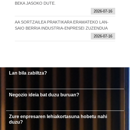
BEKA JASOKO DUTE.
2026-07-16
AA SORTZAILEA PRAKTIKARA ERAMATEKO LAN-
SAIO BERRIA INDUSTRIA-ENPRESEI ZUZENDUA
2026-07-16
Lan bila zabiltza?
Negozio ideia bat duzu buruan?
Zure enpresaren lehiakortasuna hobetu nahi
duzu?