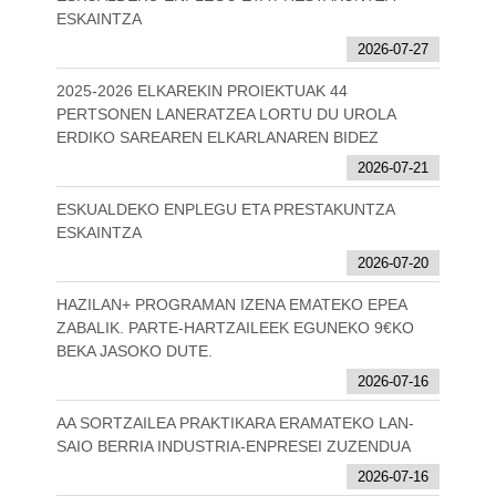
ESKAINTZA
2026-07-27
2025-2026 ELKAREKIN PROIEKTUAK 44
PERTSONEN LANERATZEA LORTU DU UROLA
ERDIKO SAREAREN ELKARLANAREN BIDEZ
2026-07-21
ESKUALDEKO ENPLEGU ETA PRESTAKUNTZA
ESKAINTZA
2026-07-20
HAZILAN+ PROGRAMAN IZENA EMATEKO EPEA
ZABALIK. PARTE-HARTZAILEEK EGUNEKO 9€KO
BEKA JASOKO DUTE.
2026-07-16
AA SORTZAILEA PRAKTIKARA ERAMATEKO LAN-
SAIO BERRIA INDUSTRIA-ENPRESEI ZUZENDUA
2026-07-16