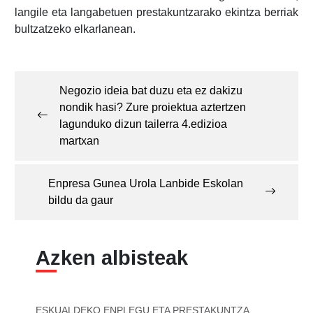
langile eta langabetuen prestakuntzarako ekintza berriak
bultzatzeko elkarlanean.
Post
navigation
Negozio ideia bat duzu eta ez dakizu
nondik hasi? Zure proiektua aztertzen
lagunduko dizun tailerra 4.edizioa
martxan
Enpresa Gunea Urola Lanbide Eskolan
bildu da gaur
Azken albisteak
ESKUALDEKO ENPLEGU ETA PRESTAKUNTZA