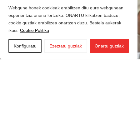
Webgune honek cookieak erabiltzen ditu gure webgunean
esperientzia onena lortzeko. ONARTU klikatzen baduzu,
cookie guztiak erabiltzea onartzen duzu. Bestela aukerak
ikusi.
Cookie Politika
Konfiguratu
Ezeztatu guztiak
Onartu guztiak