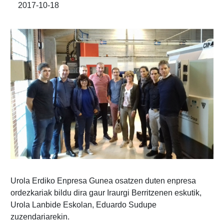
2017-10-18
Urola Erdiko Enpresa Gunea osatzen duten enpresa
ordezkariak bildu dira gaur Iraurgi Berritzenen eskutik,
Urola Lanbide Eskolan, Eduardo Sudupe
zuzendariarekin.