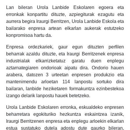
Lan bileran Urola Lanbide Eskolaren egoera eta
erronkak konpartitu dituzte, azpiegiturak ezagutu eta
aurrera begira Iraurgi Berritzen, Urola Lanbide Eskola eta
bailarako enpresa artean elkarlan aukerak estutzeko
konpromisoa hartu da.
Enpresa ordezkariek, gaur egun dituzten perfilen
beharrak azaldu dituzte, eta Iraurgi Berritzenek enpresa
industrialak elkarrizketatuz garatu duen enplegu
aztarnategiaren ondorioak aipatu dira. Ondorio hauen
arabera, datozen 3 urteetan enpresen produkzio eta
mantenimendu arloetan 114 lanpostu sortuko dira
bailaran, lanbide heziketaren formakuntza ezinbestekoa
izango delarik lanpostu hauek betetzeko.
Urola Lanbide Eskolaren erronka, eskualdeko enpresen
beharretara egokituriko hezkuntza eskaintzea izanik,
Iraurgi Berritzenen enpresa eta enplegu arloekin elkarlan
estua sustatuko dutela adostu dute gaurko bileran,