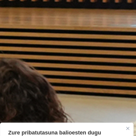
Zure pribatutasuna balioesten dugu