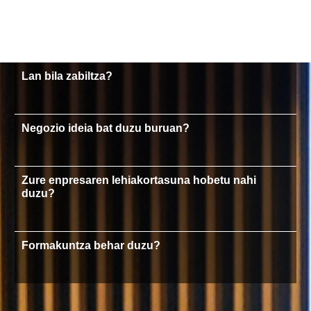
Lan bila zabiltza?
Negozio ideia bat duzu buruan?
Zure enpresaren lehiakortasuna hobetu nahi
duzu?
Formakuntza behar duzu?