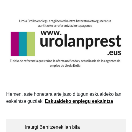
Hemen, aste honetara arte jaso ditugun eskualdeko lan
eskaintza guztiak:
Eskualdeko enplegu eskaintza
Post
navigation
Iraurgi Berritzenek lan bila