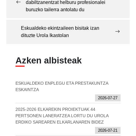
dabiltzanentzat helburu profesionalei
buruzko tailerra antolatu du
Eskualdeko ekintzaileen bisitak izan
dituzte Urola Ikastolan
Azken albisteak
ESKUALDEKO ENPLEGU ETA PRESTAKUNTZA
ESKAINTZA
2026-07-27
2025-2026 ELKAREKIN PROIEKTUAK 44
PERTSONEN LANERATZEA LORTU DU UROLA
ERDIKO SAREAREN ELKARLANAREN BIDEZ
2026-07-21