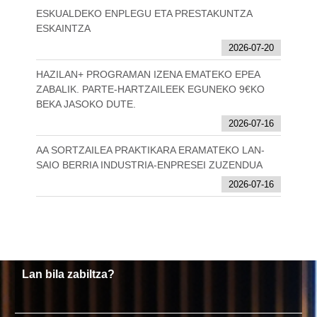
ESKUALDEKO ENPLEGU ETA PRESTAKUNTZA
ESKAINTZA
2026-07-20
HAZILAN+ PROGRAMAN IZENA EMATEKO EPEA
ZABALIK. PARTE-HARTZAILEEK EGUNEKO 9€KO
BEKA JASOKO DUTE.
2026-07-16
AA SORTZAILEA PRAKTIKARA ERAMATEKO LAN-
SAIO BERRIA INDUSTRIA-ENPRESEI ZUZENDUA
2026-07-16
Lan bila zabiltza?