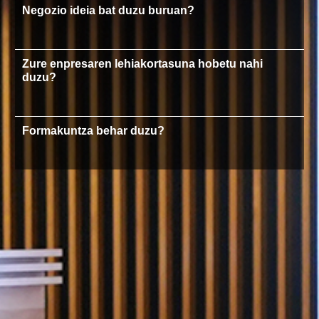
Negozio ideia bat duzu buruan?
Zure enpresaren lehiakortasuna hobetu nahi
duzu?
Formakuntza behar duzu?