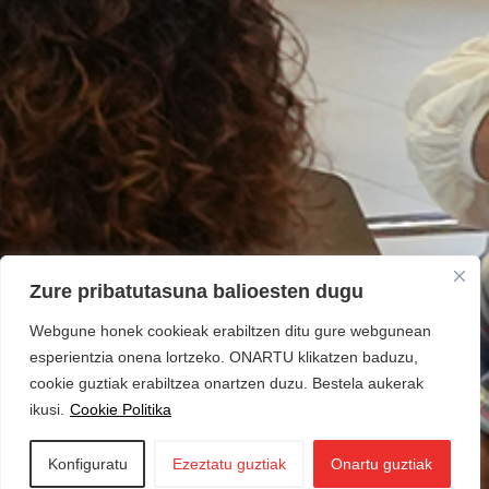
Zure pribatutasuna balioesten dugu
Webgune honek cookieak erabiltzen ditu gure webgunean
esperientzia onena lortzeko. ONARTU klikatzen baduzu,
cookie guztiak erabiltzea onartzen duzu. Bestela aukerak
ikusi.
Cookie Politika
Konfiguratu
Ezeztatu guztiak
Onartu guztiak