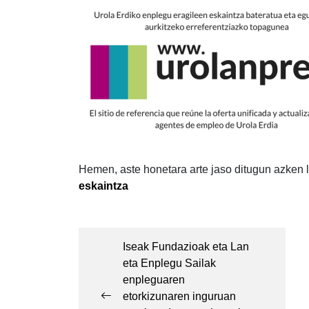
Hemen, aste honetara arte jaso ditugun azken l
eskaintza
Post
navigation
Iseak Fundazioak eta Lan
eta Enplegu Sailak
enpleguaren
etorkizunaren inguruan