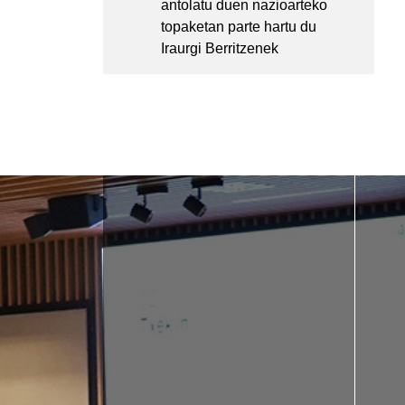
antolatu duen nazioarteko
topaketan parte hartu du
Iraurgi Berritzenek