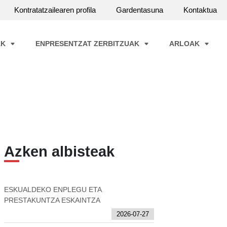
Kontratatzailearen profila
Gardentasuna
Kontaktua
AK
ENPRESENTZAT ZERBITZUAK
ARLOAK
Azken albisteak
ESKUALDEKO ENPLEGU ETA
PRESTAKUNTZA ESKAINTZA
2026-07-27