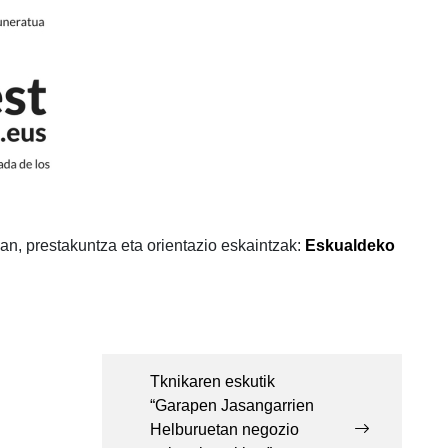
an, prestakuntza eta orientazio eskaintzak:
Eskualdeko
Tknikaren eskutik
“Garapen Jasangarrien
Helburuetan negozio