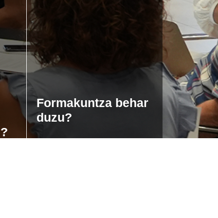
Formakuntza behar
duzu?
u?