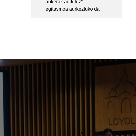
aukerak aurkituz”
egitasmoa aurkeztuko da