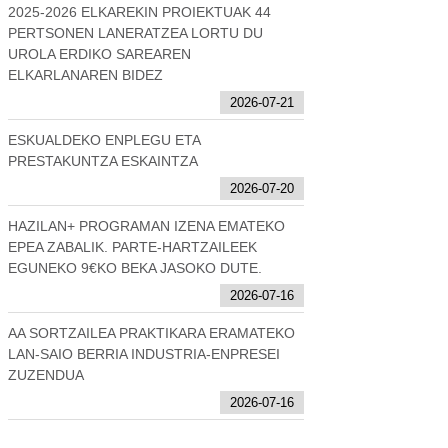
2025-2026 ELKAREKIN PROIEKTUAK 44
PERTSONEN LANERATZEA LORTU DU
UROLA ERDIKO SAREAREN
ELKARLANAREN BIDEZ
2026-07-21
ESKUALDEKO ENPLEGU ETA
PRESTAKUNTZA ESKAINTZA
2026-07-20
HAZILAN+ PROGRAMAN IZENA EMATEKO
EPEA ZABALIK. PARTE-HARTZAILEEK
EGUNEKO 9€KO BEKA JASOKO DUTE.
2026-07-16
AA SORTZAILEA PRAKTIKARA ERAMATEKO
LAN-SAIO BERRIA INDUSTRIA-ENPRESEI
ZUZENDUA
2026-07-16