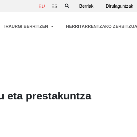
Berriak
Dirulaguntzak
EU
ES
IRAURGI BERRITZEN
HERRITARRENTZAKO ZERBITZU
 eta prestakuntza