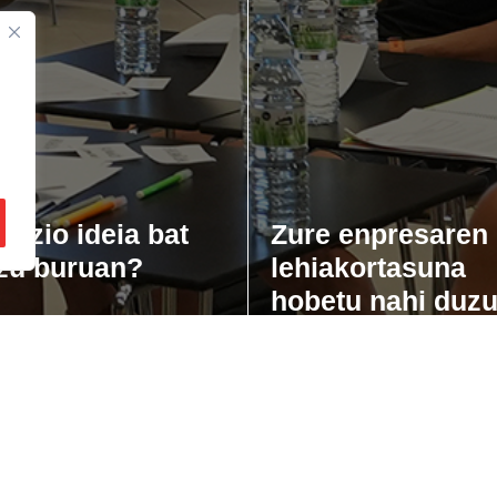
gozio ideia bat
Zure enpresaren
zu buruan?
lehiakortasuna
hobetu nahi duz