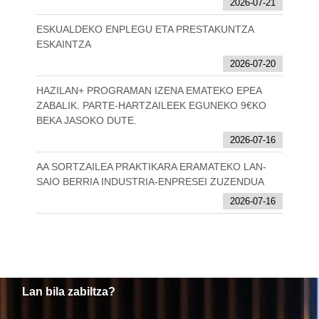
2026-07-21
ESKUALDEKO ENPLEGU ETA PRESTAKUNTZA
ESKAINTZA
2026-07-20
HAZILAN+ PROGRAMAN IZENA EMATEKO EPEA
ZABALIK. PARTE-HARTZAILEEK EGUNEKO 9€KO
BEKA JASOKO DUTE.
2026-07-16
AA SORTZAILEA PRAKTIKARA ERAMATEKO LAN-
SAIO BERRIA INDUSTRIA-ENPRESEI ZUZENDUA
2026-07-16
Lan bila zabiltza?