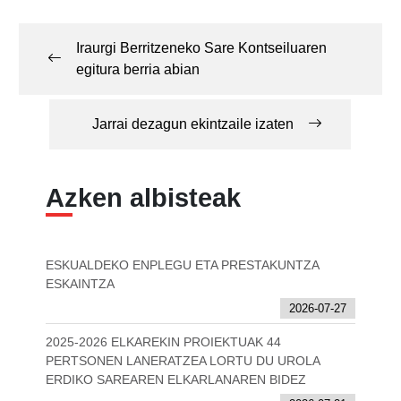
Post
navigation
Iraurgi Berritzeneko Sare Kontseiluaren
egitura berria abian
Jarrai dezagun ekintzaile izaten
Azken albisteak
ESKUALDEKO ENPLEGU ETA PRESTAKUNTZA
ESKAINTZA
2026-07-27
2025-2026 ELKAREKIN PROIEKTUAK 44
PERTSONEN LANERATZEA LORTU DU UROLA
ERDIKO SAREAREN ELKARLANAREN BIDEZ