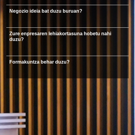
Negozio ideia bat duzu buruan?
Zure enpresaren lehiakortasuna hobetu nahi
duzu?
Formakuntza behar duzu?