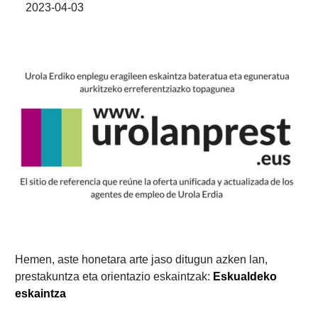
2023-04-03
Hemen, aste honetara arte jaso ditugun azken lan,
prestakuntza eta orientazio eskaintzak:
Eskualdeko
eskaintza