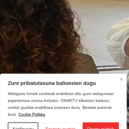
Zure pribatutasuna balioesten dugu
Webgune honek cookieak erabiltzen ditu gure webgunean
esperientzia onena lortzeko. ONARTU klikatzen baduzu,
cookie guztiak erabiltzea onartzen duzu. Bestela aukerak
ikusi.
Cookie Politika
Konfiguratu
Ezeztatu guztiak
Onartu guztiak