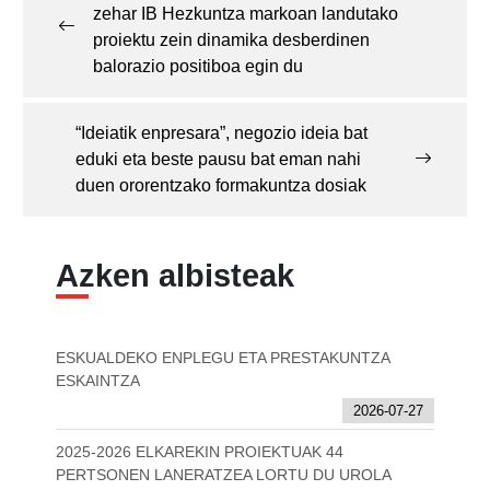
zehar IB Hezkuntza markoan landutako
proiektu zein dinamika desberdinen
balorazio positiboa egin du
“Ideiatik enpresara”, negozio ideia bat
eduki eta beste pausu bat eman nahi
duen ororentzako formakuntza dosiak
Azken albisteak
ESKUALDEKO ENPLEGU ETA PRESTAKUNTZA
ESKAINTZA
2026-07-27
2025-2026 ELKAREKIN PROIEKTUAK 44
PERTSONEN LANERATZEA LORTU DU UROLA