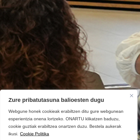
Zure pribatutasuna balioesten dugu
Webgune honek cookieak erabiltzen ditu gure webgunean
esperientzia onena lortzeko. ONARTU klikatzen baduzu,
cookie guztiak erabiltzea onartzen duzu. Bestela aukerak
ikusi.
Cookie Politika