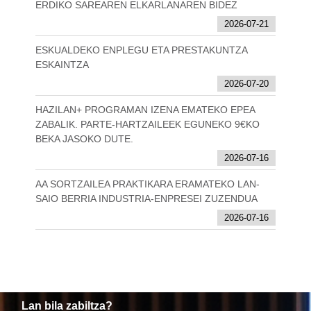
ERDIKO SAREAREN ELKARLANAREN BIDEZ
2026-07-21
ESKUALDEKO ENPLEGU ETA PRESTAKUNTZA
ESKAINTZA
2026-07-20
HAZILAN+ PROGRAMAN IZENA EMATEKO EPEA
ZABALIK. PARTE-HARTZAILEEK EGUNEKO 9€KO
BEKA JASOKO DUTE.
2026-07-16
AA SORTZAILEA PRAKTIKARA ERAMATEKO LAN-
SAIO BERRIA INDUSTRIA-ENPRESEI ZUZENDUA
2026-07-16
Lan bila zabiltza?