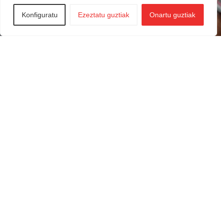
Konfiguratu
Ezeztatu guztiak
Onartu guztiak