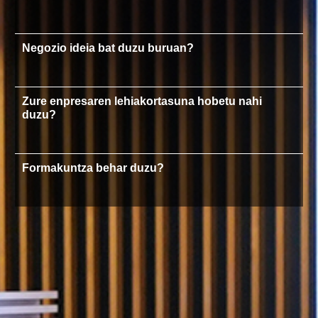
Negozio ideia bat duzu buruan?
Zure enpresaren lehiakortasuna hobetu nahi
duzu?
Formakuntza behar duzu?