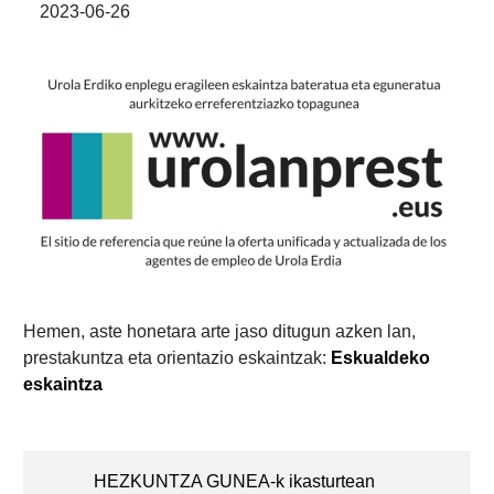
2023-06-26
Hemen, aste honetara arte jaso ditugun azken lan,
prestakuntza eta orientazio eskaintzak:
Eskualdeko
eskaintza
Post
navigation
HEZKUNTZA GUNEA-k ikasturtean