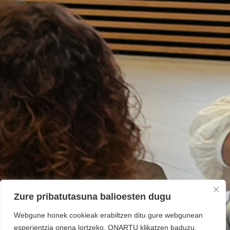
Zure pribatutasuna balioesten dugu
Webgune honek cookieak erabiltzen ditu gure webgunean
esperientzia onena lortzeko. ONARTU klikatzen baduzu,