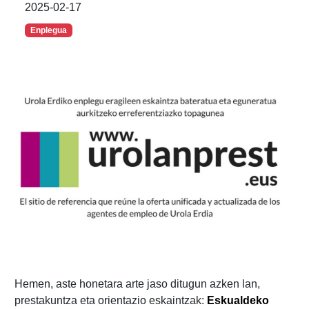
2025-02-17
Enplegua
Hemen, aste honetara arte jaso ditugun azken lan,
prestakuntza eta orientazio eskaintzak:
Eskualdeko