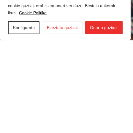
cookie guztiak erabiltzea onartzen duzu. Bestela aukerak
ikusi.
Cookie Politika
Konfiguratu
Ezeztatu guztiak
Onartu guztiak