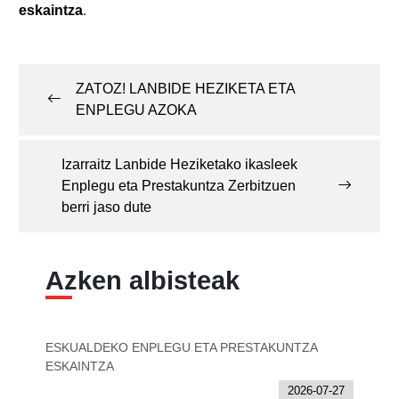
eskaintza
.
Post
navigation
ZATOZ! LANBIDE HEZIKETA ETA
ENPLEGU AZOKA
Izarraitz Lanbide Heziketako ikasleek
Enplegu eta Prestakuntza Zerbitzuen
berri jaso dute
Azken albisteak
ESKUALDEKO ENPLEGU ETA PRESTAKUNTZA
ESKAINTZA
2026-07-27