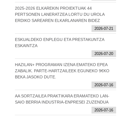
2025-2026 ELKAREKIN PROIEKTUAK 44
PERTSONEN LANERATZEA LORTU DU UROLA
ERDIKO SAREAREN ELKARLANAREN BIDEZ
2026-07-21
ESKUALDEKO ENPLEGU ETA PRESTAKUNTZA
ESKAINTZA
2026-07-20
HAZILAN+ PROGRAMAN IZENA EMATEKO EPEA
ZABALIK. PARTE-HARTZAILEEK EGUNEKO 9€KO
BEKA JASOKO DUTE.
2026-07-16
AA SORTZAILEA PRAKTIKARA ERAMATEKO LAN-
SAIO BERRIA INDUSTRIA-ENPRESEI ZUZENDUA
2026-07-16