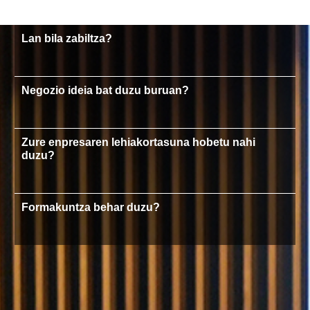
Lan bila zabiltza?
Negozio ideia bat duzu buruan?
Zure enpresaren lehiakortasuna hobetu nahi
duzu?
Formakuntza behar duzu?