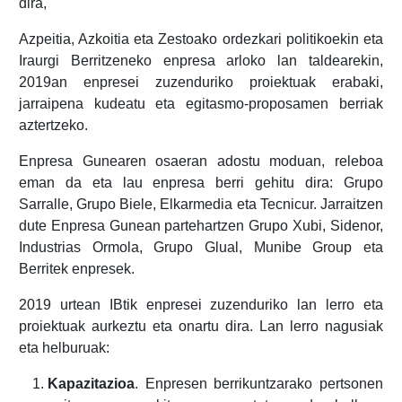
dira,
Azpeitia, Azkoitia eta Zestoako ordezkari politikoekin eta
Iraurgi Berritzeneko enpresa arloko lan taldearekin,
2019an enpresei zuzenduriko proiektuak erabaki,
jarraipena kudeatu eta egitasmo-proposamen berriak
aztertzeko.
Enpresa Gunearen osaeran adostu moduan, releboa
eman da eta lau enpresa berri gehitu dira: Grupo
Sarralle, Grupo Biele, Elkarmedia eta Tecnicur. Jarraitzen
dute Enpresa Gunean partehartzen Grupo Xubi, Sidenor,
Industrias Ormola, Grupo Glual, Munibe Group eta
Berritek enpresek.
2019 urtean IBtik enpresei zuzenduriko lan lerro eta
proiektuak aurkeztu eta onartu dira. Lan lerro nagusiak
eta helburuak:
Kapazitazioa
. Enpresen berrikuntzarako pertsonen