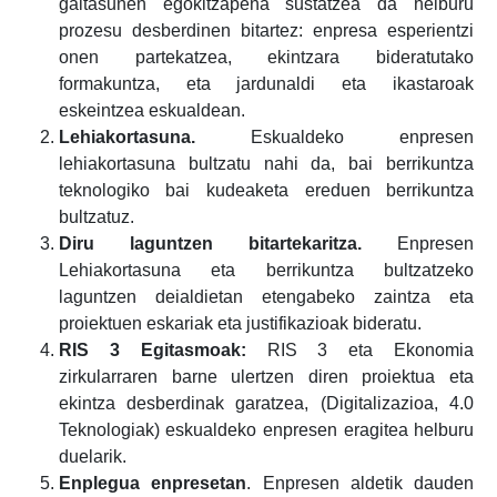
gaitasunen egokitzapena sustatzea da helburu
prozesu desberdinen bitartez: enpresa esperientzi
onen partekatzea, ekintzara bideratutako
formakuntza, eta jardunaldi eta ikastaroak
eskeintzea eskualdean.
Lehiakortasuna.
Eskualdeko enpresen
lehiakortasuna bultzatu nahi da, bai berrikuntza
teknologiko bai kudeaketa ereduen berrikuntza
bultzatuz.
Diru laguntzen bitartekaritza.
Enpresen
Lehiakortasuna eta berrikuntza bultzatzeko
laguntzen deialdietan etengabeko zaintza eta
proiektuen eskariak eta justifikazioak bideratu.
RIS 3 Egitasmoak:
RIS 3 eta Ekonomia
zirkularraren barne ulertzen diren proiektua eta
ekintza desberdinak garatzea, (Digitalizazioa, 4.0
Teknologiak) eskualdeko enpresen eragitea helburu
duelarik.
Enplegua enpresetan
. Enpresen aldetik dauden