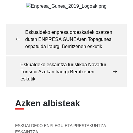
Post
navigation
Eskualdeko enpresa ordezkariek osatzen
duten ENPRESA GUNEAren Topagunea
ospatu da Iraurgi Berritzenen eskutik
Eskualdeko eskaintza turistikoa Navartur
Turismo Azokan Iraurgi Berritzenen
eskutik
Azken albisteak
ESKUALDEKO ENPLEGU ETA PRESTAKUNTZA
ESKAINTZA