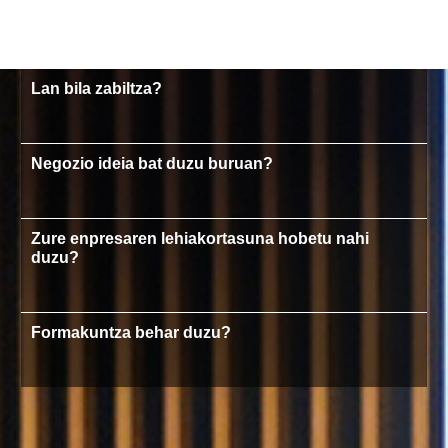
Lan bila zabiltza?
Negozio ideia bat duzu buruan?
Zure enpresaren lehiakortasuna hobetu nahi
duzu?
Formakuntza behar duzu?