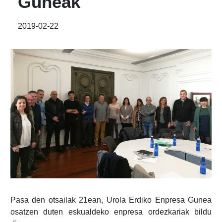
Guneak
2019-02-22
Pasa den otsailak 21ean, Urola Erdiko Enpresa Gunea
osatzen duten eskualdeko enpresa ordezkariak bildu