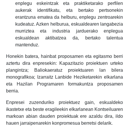
enplegu eskeintzak eta praktiketarako perfilen
aukerak identifikatu, eta bertako pertsonekin
erantzuna ematea da helburu, enplegu zentroarekin
kudeatuz. Azken helburua, eskualdearen langabezia
murriztea eta industria jarduerako enplegua
eskualdean aktibatzea da, bertako talentua
mantenduz.
Honekin batera, hainbat proposamen eta egitasmo berri
aztertu dira enpresekin: Kapazitazio proiektuen urteko
plangintza; Baliokaeratuz proiektuaren lan bilera
monografikoa; Izarraitz Lanbide Heziketarekin elkarlana
eta Hazilan Programaren formakuntza proposamen
berria.
Enpresei zuzenduriko proiektuez gain, eskualdeko
ikastetxe eta beste eragileekin elkarlanean Kontseiluaren
markoan abian dauden proiektuak ere azaldu dira, ildo
hauen jarraipenarekin konpromesua berretsi delarik.