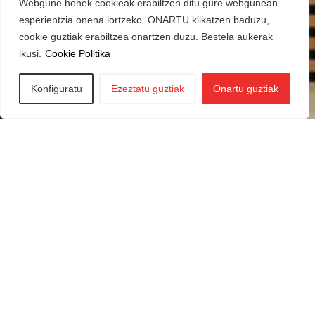
Webgune honek cookieak erabiltzen ditu gure webgunean
esperientzia onena lortzeko. ONARTU klikatzen baduzu,
cookie guztiak erabiltzea onartzen duzu. Bestela aukerak
ikusi.
Cookie Politika
Konfiguratu
Ezeztatu guztiak
Onartu guztiak