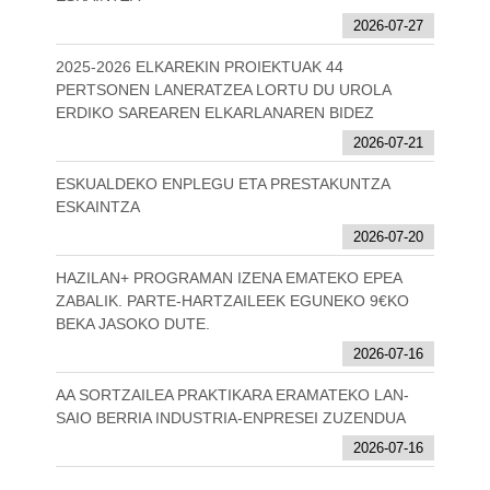
2026-07-27
2025-2026 ELKAREKIN PROIEKTUAK 44
PERTSONEN LANERATZEA LORTU DU UROLA
ERDIKO SAREAREN ELKARLANAREN BIDEZ
2026-07-21
ESKUALDEKO ENPLEGU ETA PRESTAKUNTZA
ESKAINTZA
2026-07-20
HAZILAN+ PROGRAMAN IZENA EMATEKO EPEA
ZABALIK. PARTE-HARTZAILEEK EGUNEKO 9€KO
BEKA JASOKO DUTE.
2026-07-16
AA SORTZAILEA PRAKTIKARA ERAMATEKO LAN-
SAIO BERRIA INDUSTRIA-ENPRESEI ZUZENDUA
2026-07-16