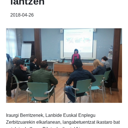
lantzen
2018-04-26
Iraurgi Berritzenek, Lanbide Euskal Enplegu
Zerbitzuarekin elkarlanean, langabetuentzat ikastaro bat