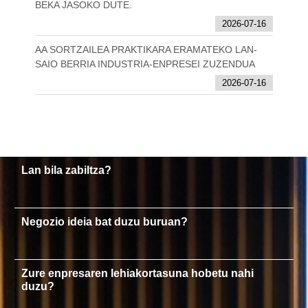
BEKA JASOKO DUTE.
2026-07-16
AA SORTZAILEA PRAKTIKARA ERAMATEKO LAN-
SAIO BERRIA INDUSTRIA-ENPRESEI ZUZENDUA
2026-07-16
Lan bila zabiltza?
Negozio ideia bat duzu buruan?
Zure enpresaren lehiakortasuna hobetu nahi
duzu?