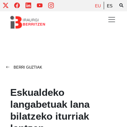
Skip
EU
ES
to
content
BERRI GUZTIAK
Eskualdeko
langabetuak lana
bilatzeko iturriak