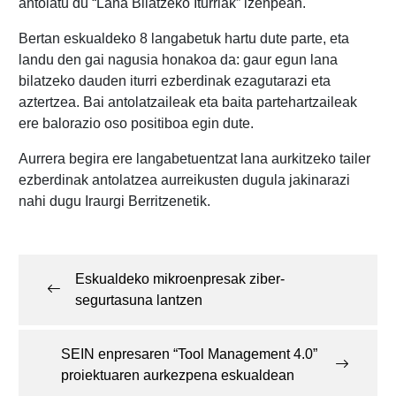
antolatu du “Lana Bilatzeko Iturriak” izenpean.
Bertan eskualdeko 8 langabetuk hartu dute parte, eta
landu den gai nagusia honakoa da: gaur egun lana
bilatzeko dauden iturri ezberdinak ezagutarazi eta
aztertzea. Bai antolatzaileak eta baita partehartzaileak
ere balorazio oso positiboa egin dute.
Aurrera begira ere langabetuentzat lana aurkitzeko tailer
ezberdinak antolatzea aurreikusten dugula jakinarazi
nahi dugu Iraurgi Berritzenetik.
Post
navigation
Eskualdeko mikroenpresak ziber-
segurtasuna lantzen
SEIN enpresaren “Tool Management 4.0”
proiektuaren aurkezpena eskualdean