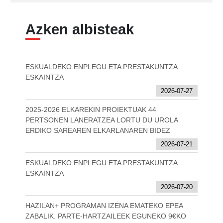
Azken albisteak
ESKUALDEKO ENPLEGU ETA PRESTAKUNTZA
ESKAINTZA
2026-07-27
2025-2026 ELKAREKIN PROIEKTUAK 44
PERTSONEN LANERATZEA LORTU DU UROLA
ERDIKO SAREAREN ELKARLANAREN BIDEZ
2026-07-21
ESKUALDEKO ENPLEGU ETA PRESTAKUNTZA
ESKAINTZA
2026-07-20
HAZILAN+ PROGRAMAN IZENA EMATEKO EPEA
ZABALIK. PARTE-HARTZAILEEK EGUNEKO 9€KO