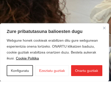
Zure pribatutasuna balioesten dugu
Webgune honek cookieak erabiltzen ditu gure webgunean
esperientzia onena lortzeko. ONARTU klikatzen baduzu,
cookie guztiak erabiltzea onartzen duzu. Bestela aukerak
ikusi.
Cookie Politika
Konfiguratu
Ezeztatu guztiak
Onartu guztiak