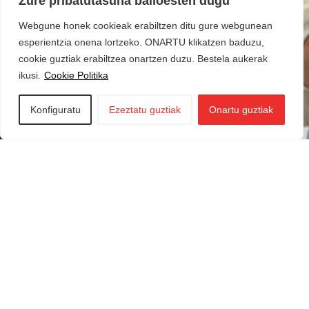
Zure pribatutasuna balioesten dugu
Webgune honek cookieak erabiltzen ditu gure webgunean
esperientzia onena lortzeko. ONARTU klikatzen baduzu,
cookie guztiak erabiltzea onartzen duzu. Bestela aukerak
ikusi.
Cookie Politika
Konfiguratu
Ezeztatu guztiak
Onartu guztiak