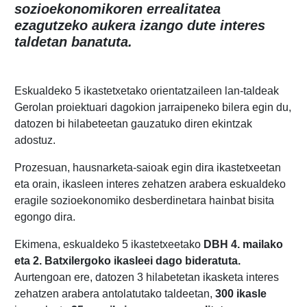
sozioekonomikoren errealitatea
ezagutzeko aukera izango dute interes
taldetan banatuta.
Eskualdeko 5 ikastetxetako orientatzaileen lan-taldeak
Gerolan proiektuari dagokion jarraipeneko bilera egin du,
datozen bi hilabeteetan gauzatuko diren ekintzak
adostuz.
Prozesuan, hausnarketa-saioak egin dira ikastetxeetan
eta orain, ikasleen interes zehatzen arabera eskualdeko
eragile sozioekonomiko desberdinetara hainbat bisita
egongo dira.
Ekimena, eskualdeko 5 ikastetxeetako
DBH 4. mailako
eta 2. Batxilergoko ikasleei dago bideratuta.
Aurtengoan ere, datozen 3 hilabetetan ikasketa interes
zehatzen arabera antolatutako taldeetan,
300 ikasle