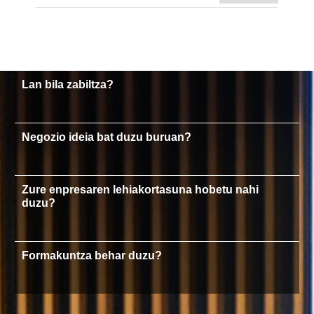
Lan bila zabiltza?
Negozio ideia bat duzu buruan?
Zure enpresaren lehiakortasuna hobetu nahi
duzu?
Formakuntza behar duzu?