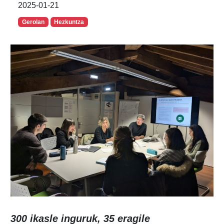
2025-01-21
Gerolan
Hezkuntza
300 ikasle
inguruk, 35 eragile