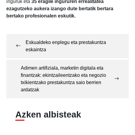
inguruk eta
35 eragile ingururen errealitatea
ezagutzeko aukera izango dute bertatik bertara
bertako profesionalen eskutik.
Post
navigation
Eskualdeko enplegu eta prestakuntza
eskaintza
Adimen artifiziala, marketin digitala eta
finantzak: ekintzaileentzako eta negozio
txikientzako prestakuntza saio berrien
ardatzak
Azken albisteak