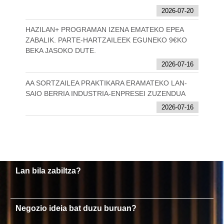
2026-07-20
HAZILAN+ PROGRAMAN IZENA EMATEKO EPEA
ZABALIK. PARTE-HARTZAILEEK EGUNEKO 9€KO
BEKA JASOKO DUTE.
2026-07-16
AA SORTZAILEA PRAKTIKARA ERAMATEKO LAN-
SAIO BERRIA INDUSTRIA-ENPRESEI ZUZENDUA
2026-07-16
Lan bila zabiltza?
Negozio ideia bat duzu buruan?