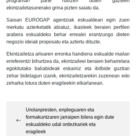
programan parte hartzen duten gazteen
ekintzailetasunerako grina pizten saiatu da.
Saioan EUROGAP agentziak eskualdean egin zuen
merkatu azterketatik abiatuz, ikasleek beraien perfilen
arabera eskualdeko behar errealei erantzungo dieten
negozio ideiak proposatu eta aztertu dituzte.
Ekintzailetza arloaren erronka handiena eskualde mailan
erreferentzi bihurtzea da, ekintzaileei beraien beharretara
egokitutako baliabideak eskainiz eta ibilbide guztian
zehar bidelagun izanik, ekintzailetzarekin zuzenean edo
zeharka lotura duten eragileekin elkarlanean.
Post
navigation
Urolanpresten, enpleguaren eta
formakuntzaren jarraipen bilera egin dute
eskualdeko udal ordezkariek eta
eragileek