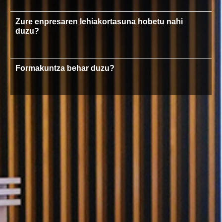
Zure enpresaren lehiakortasuna hobetu nahi
duzu?
Formakuntza behar duzu?