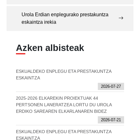
Urola Erdian enplegurako prestakuntza
eskaintza irekia
Azken albisteak
ESKUALDEKO ENPLEGU ETA PRESTAKUNTZA
ESKAINTZA
2026-07-27
2025-2026 ELKAREKIN PROIEKTUAK 44
PERTSONEN LANERATZEA LORTU DU UROLA
ERDIKO SAREAREN ELKARLANAREN BIDEZ
2026-07-21
ESKUALDEKO ENPLEGU ETA PRESTAKUNTZA
ESKAINTZA