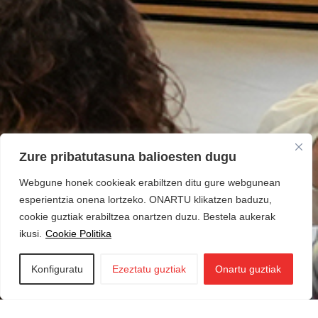
Zure pribatutasuna balioesten dugu
Webgune honek cookieak erabiltzen ditu gure webgunean
esperientzia onena lortzeko. ONARTU klikatzen baduzu,
cookie guztiak erabiltzea onartzen duzu. Bestela aukerak
ikusi.
Cookie Politika
Konfiguratu
Ezeztatu guztiak
Onartu guztiak