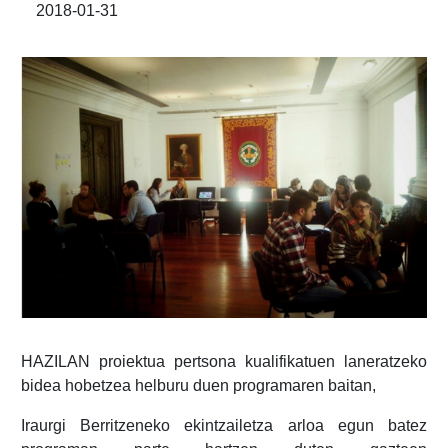
2018-01-31
HAZILAN proiektua pertsona kualifikatuen laneratzeko
bidea hobetzea helburu duen programaren baitan,
Iraurgi Berritzeneko ekintzailetza arloa egun batez