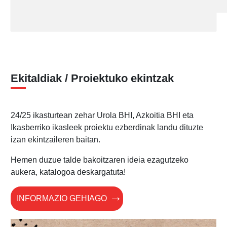
Ekitaldiak / Proiektuko ekintzak
24/25 ikasturtean zehar Urola BHI, Azkoitia BHI eta
Ikasberriko ikasleek proiektu ezberdinak landu dituzte
izan ekintzaileren baitan.
Hemen duzue talde bakoitzaren ideia ezagutzeko
aukera, katalogoa deskargatuta!
INFORMAZIO GEHIAGO