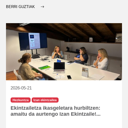
BERRI GUZTIAK
2026-05-21
Hezkuntza
Izan ekintzailea
Ekintzailetza ikasgeletara hurbiltzen:
amaitu da aurtengo Izan Ekintzaile!...