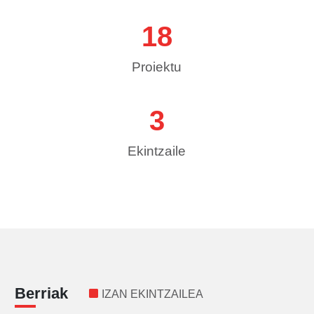
25
Proiektu
4
Ekintzaile
Berriak
IZAN EKINTZAILEA