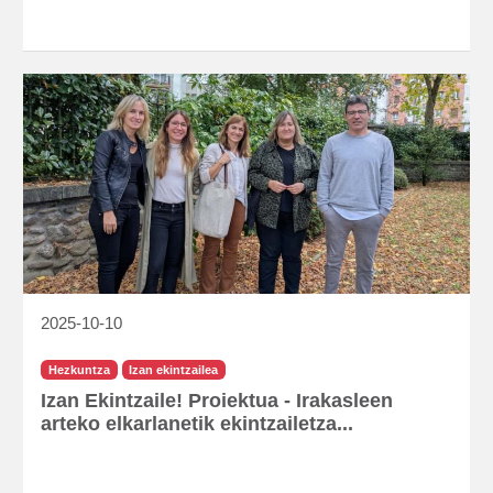
2025-10-10
Hezkuntza
Izan ekintzailea
Izan Ekintzaile! Proiektua - Irakasleen
arteko elkarlanetik ekintzailetza...