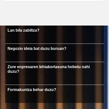
Lan bila zabiltza?
Negozio ideia bat duzu buruan?
Zure enpresaren lehiakortasuna hobetu nahi
duzu?
Formakuntza behar duzu?