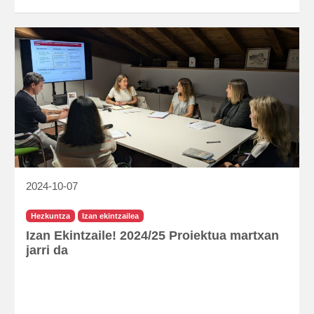
2024-10-07
Hezkuntza
Izan ekintzailea
Izan Ekintzaile! 2024/25 Proiektua martxan
jarri da