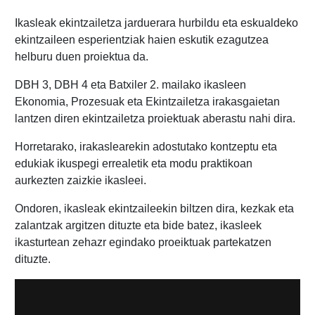
Ikasleak ekintzailetza jarduerara hurbildu eta eskualdeko
ekintzaileen esperientziak haien eskutik ezagutzea
helburu duen proiektua da.
DBH 3, DBH 4 eta Batxiler 2. mailako ikasleen
Ekonomia, Prozesuak eta Ekintzailetza irakasgaietan
lantzen diren ekintzailetza proiektuak aberastu nahi dira.
Horretarako, irakaslearekin adostutako kontzeptu eta
edukiak ikuspegi errealetik eta modu praktikoan
aurkezten zaizkie ikasleei.
Ondoren, ikasleak ekintzaileekin biltzen dira, kezkak eta
zalantzak argitzen dituzte eta bide batez, ikasleek
ikasturtean zehazr egindako proeiktuak partekatzen
dituzte.