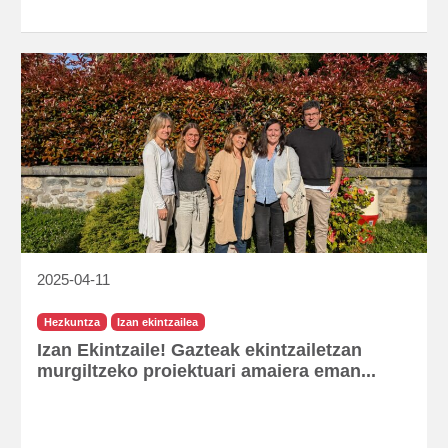
2025-04-11
Hezkuntza
Izan ekintzailea
Izan Ekintzaile! Gazteak ekintzailetzan
murgiltzeko proiektuari amaiera eman...