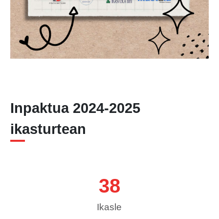
Inpaktua 2024-2025
ikasturtean
52
Ikasle