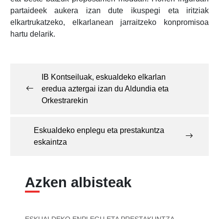
partaideek aukera izan dute ikuspegi eta iritziak
elkartrukatzeko, elkarlanean jarraitzeko konpromisoa
hartu delarik.
Post
navigation
IB Kontseiluak, eskualdeko elkarlan
eredua aztergai izan du Aldundia eta
Orkestrarekin
Eskualdeko enplegu eta prestakuntza
eskaintza
Azken albisteak