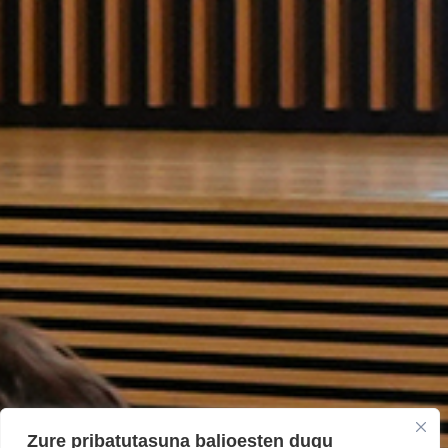
Zure pribatutasuna balioesten dugu