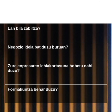
Lan bila zabiltza?
Negozio ideia bat duzu buruan?
Zure enpresaren lehiakortasuna hobetu nahi
duzu?
Formakuntza behar duzu?