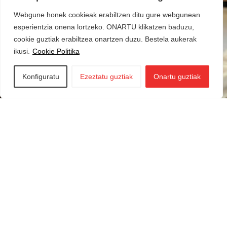
Webgune honek cookieak erabiltzen ditu gure webgunean
esperientzia onena lortzeko. ONARTU klikatzen baduzu,
cookie guztiak erabiltzea onartzen duzu. Bestela aukerak
ikusi.
Cookie Politika
Konfiguratu
Ezeztatu guztiak
Onartu guztiak