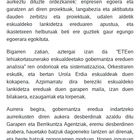
aurkeztu dituzte ordezkariek: enpresen egoera eta
garatzen ari diren proiektuak, langabezia eta aktibatuta
dauden zerbitzu eta proiektuak, udalen aldetik
eskualdeko lankidetza ereduaren apustua, eta
ikastetxeen helburuak beti ere guztiek gaur egungo
egoerara egokituta.
Bigarren zatian, aztergai izan da “ETEen
lehiakortasunerako eskualdeetako gobernantza ereduen
analisia” ren ondorioak eta sistematizazioa, Orkestraren
eskutik, eta bertan Urola Erdia eskualdeak duen
kokapena. Azpimarratu dira bereziki eskualdeko
lankidetza ereduak duen garapen maila, izan duen
bilakaera, ezaugarriak eta lorpenak.
Aurrera begira, gobernantza eredua indartzeko
aurreikusten diren aukera desberdinak azaldu ditu
Garapen eta Berrikuntza Agentziak, eremu desberdinen
arabera, hauetako batzuk dagoeneko lantzen ari direnak,
eta beste batzuk proposamen moduan. Honen inguruan