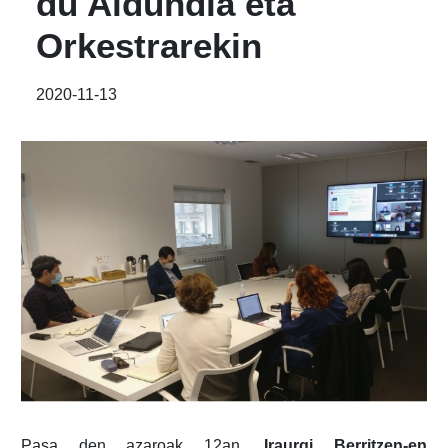
du Aldundia eta
Orkestrarekin
2020-11-13
Pasa den azaroak 12an,
Iraurgi Berritzen-en