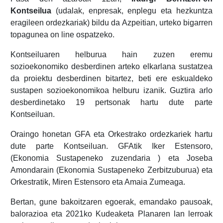
Kontseilua
(udalak, enpresak, enplegu eta hezkuntza
eragileen ordezkariak) bildu da Azpeitian, urteko bigarren
topagunea on line ospatzeko.
Kontseiluaren helburua hain zuzen eremu
sozioekonomiko desberdinen arteko elkarlana sustatzea
da proiektu desberdinen bitartez, beti ere eskualdeko
sustapen sozioekonomikoa helburu izanik. Guztira arlo
desberdinetako 19 pertsonak hartu dute parte
Kontseiluan.
Oraingo honetan GFA eta Orkestrako ordezkariek hartu
dute parte Kontseiluan. GFAtik Iker Estensoro,
(Ekonomia Sustapeneko zuzendaria ) eta Joseba
Amondarain (Ekonomia Sustapeneko Zerbitzuburua) eta
Orkestratik, Miren Estensoro eta Amaia Zumeaga.
Bertan, gune bakoitzaren egoerak, emandako pausoak,
balorazioa eta 2021ko Kudeaketa Planaren lan lerroak