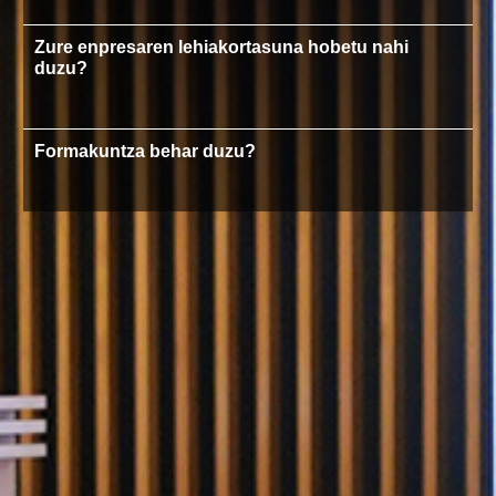
Zure enpresaren lehiakortasuna hobetu nahi
duzu?
Formakuntza behar duzu?