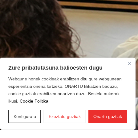
Zure pribatutasuna balioesten dugu
Webgune honek cookieak erabiltzen ditu gure webgunean
esperientzia onena lortzeko. ONARTU klikatzen baduzu,
cookie guztiak erabiltzea onartzen duzu. Bestela aukerak
ikusi.
Cookie Politika
Konfiguratu
Ezeztatu guztiak
Onartu guztiak