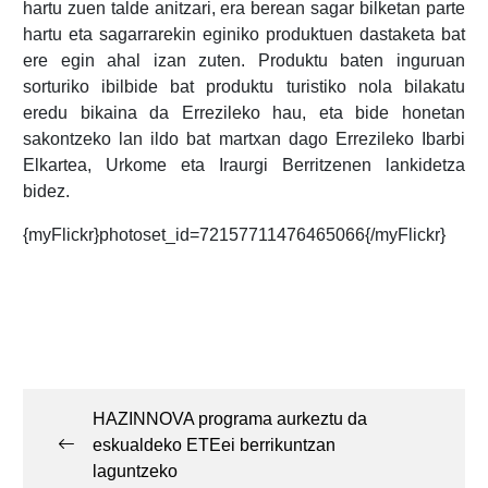
hartu zuen talde anitzari, era berean sagar bilketan parte
hartu eta sagarrarekin eginiko produktuen dastaketa bat
ere egin ahal izan zuten. Produktu baten inguruan
sorturiko ibilbide bat produktu turistiko nola bilakatu
eredu bikaina da Errezileko hau, eta bide honetan
sakontzeko lan ildo bat martxan dago Errezileko Ibarbi
Elkartea, Urkome eta Iraurgi Berritzenen lankidetza
bidez.
{myFlickr}photoset_id=72157711476465066{/myFlickr}
Post
navigation
HAZINNOVA programa aurkeztu da
eskualdeko ETEei berrikuntzan
laguntzeko