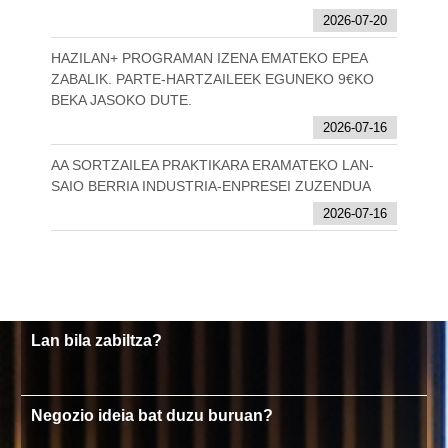
2026-07-20
HAZILAN+ PROGRAMAN IZENA EMATEKO EPEA
ZABALIK. PARTE-HARTZAILEEK EGUNEKO 9€KO
BEKA JASOKO DUTE.
2026-07-16
AA SORTZAILEA PRAKTIKARA ERAMATEKO LAN-
SAIO BERRIA INDUSTRIA-ENPRESEI ZUZENDUA
2026-07-16
Lan bila zabiltza?
Negozio ideia bat duzu buruan?