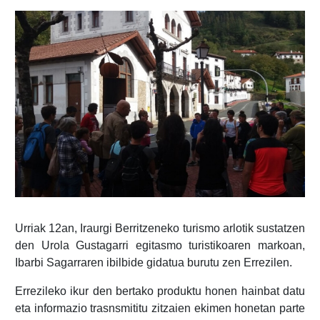
Urriak 12an, Iraurgi Berritzeneko turismo arlotik sustatzen
den Urola Gustagarri egitasmo turistikoaren markoan,
Ibarbi Sagarraren ibilbide gidatua burutu zen Errezilen.
Errezileko ikur den bertako produktu honen hainbat datu
eta informazio trasnsmititu zitzaien ekimen honetan parte