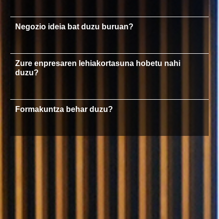
Negozio ideia bat duzu buruan?
Zure enpresaren lehiakortasuna hobetu nahi
duzu?
Formakuntza behar duzu?