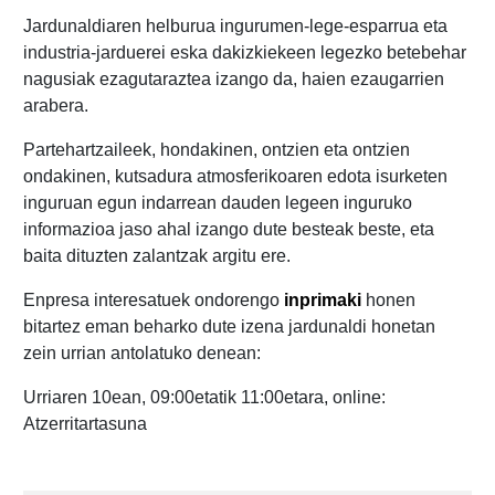
J
ardunaldiaren helburua ingurumen-lege-esparrua eta
industria-jarduerei eska dakizkiekeen legezko betebehar
nagusiak ezagutaraztea izango da, haien ezaugarrien
arabera.
Partehartzaileek, hondakinen, ontzien eta ontzien
ondakinen, kutsadura atmosferikoaren edota isurketen
inguruan egun indarrean dauden legeen inguruko
informazioa jaso ahal izango dute besteak beste, eta
baita dituzten zalantzak argitu ere.
Enpresa interesatuek ondorengo
inprimaki
honen
bitartez eman beharko dute izena jardunaldi honetan
zein urrian antolatuko denean:
Urriaren 10ean, 09:00etatik 11:00etara, online:
Atzerritartasuna
Post