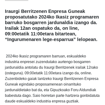
Iraurgi Berritzenen Enpresa Guneak
proposatutako 2024ko Ikasiz programaren
barruko bosgarren jardunaldia izango da.
Irailak 12an ospatuko da, on line,
09:00etatik 11:00etara bitartean,
“Ingurumenaren lege-esparrua” lelopean.
2024ko Ikasiz programaren barruan, eskualdeko
industria enpresei zuzendutako aurtengo bosgarren
jardunaldia antolatu du Iraurgi Berritzenek irailak 12rako
(osteguna). 09:00etatik 11:00etara izango da, online.
Zuzenbideko gaiak lantzeko Iraurgi Berritzenen Enpresa
Guneak egindako proposamenean oinarrituko
jardunaldietako bat da, eta Gipuzkoako Foru Aldundiak
babestuta dago. Saio horretan parte hartzera gonbidatuta
daude eskualdeko industria enpresa guztiak.