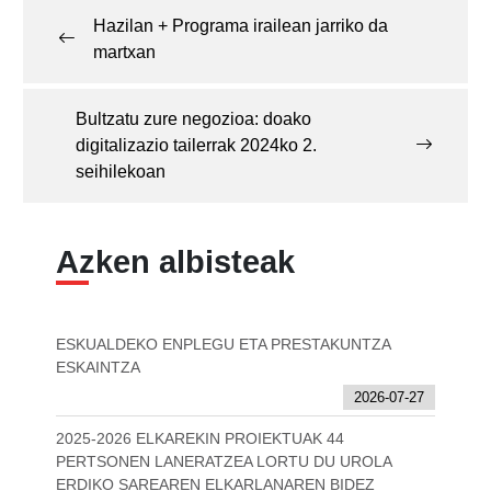
navigation
Hazilan + Programa irailean jarriko da
martxan
Bultzatu zure negozioa: doako
digitalizazio tailerrak 2024ko 2.
seihilekoan
Azken albisteak
ESKUALDEKO ENPLEGU ETA PRESTAKUNTZA
ESKAINTZA
2026-07-27
2025-2026 ELKAREKIN PROIEKTUAK 44
PERTSONEN LANERATZEA LORTU DU UROLA
ERDIKO SAREAREN ELKARLANAREN BIDEZ