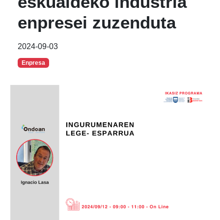
eskualdeko industria
enpresei zuzenduta
2024-09-03
Enpresa