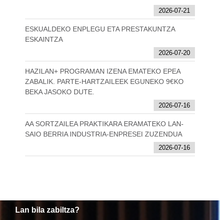
2026-07-21
ESKUALDEKO ENPLEGU ETA PRESTAKUNTZA
ESKAINTZA
2026-07-20
HAZILAN+ PROGRAMAN IZENA EMATEKO EPEA
ZABALIK. PARTE-HARTZAILEEK EGUNEKO 9€KO
BEKA JASOKO DUTE.
2026-07-16
AA SORTZAILEA PRAKTIKARA ERAMATEKO LAN-
SAIO BERRIA INDUSTRIA-ENPRESEI ZUZENDUA
2026-07-16
Lan bila zabiltza?