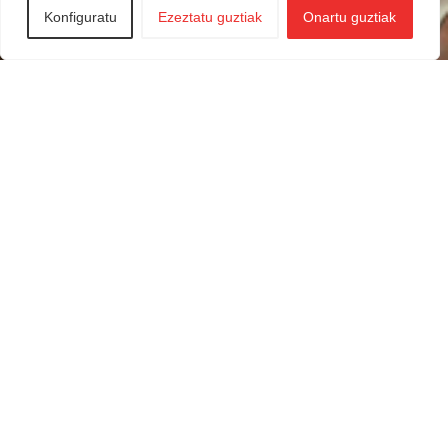
Konfiguratu
Ezeztatu guztiak
Onartu guztiak