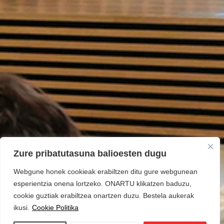
Zure pribatutasuna balioesten dugu
Webgune honek cookieak erabiltzen ditu gure webgunean
esperientzia onena lortzeko. ONARTU klikatzen baduzu,
cookie guztiak erabiltzea onartzen duzu. Bestela aukerak
ikusi.
Cookie Politika