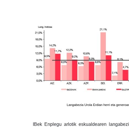
IBek Enplegu arlotik eskualdearen langabezi