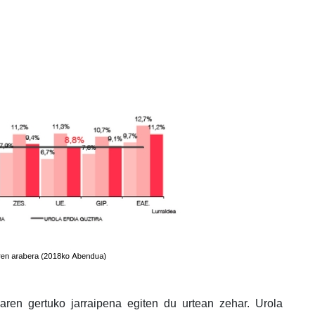
aren gertuko jarraipena egiten du urtean zehar. Urola