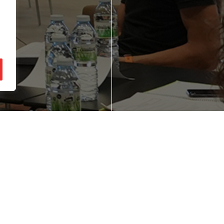
gozio ideia bat
Zure enpresaren
zu buruan?
lehiakortasuna
hobetu nahi duz