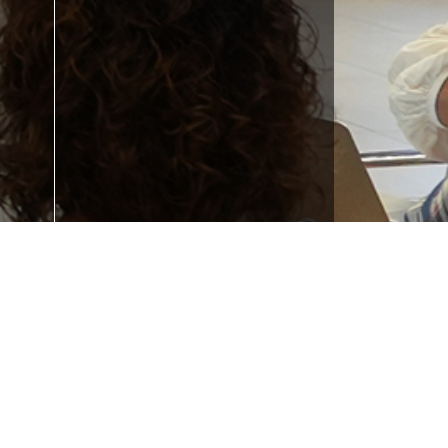
Formakuntza behar
duzu?
u?