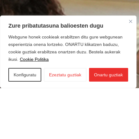
Zure pribatutasuna balioesten dugu
Webgune honek cookieak erabiltzen ditu gure webgunean
esperientzia onena lortzeko. ONARTU klikatzen baduzu,
cookie guztiak erabiltzea onartzen duzu. Bestela aukerak
ikusi.
Cookie Politika
Konfiguratu
Ezeztatu guztiak
Onartu guztiak