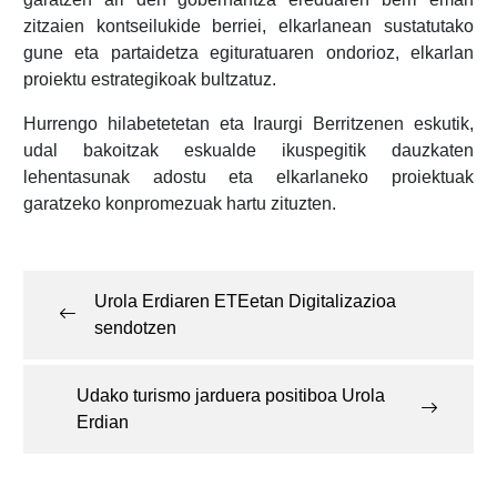
zitzaien kontseilukide berriei, elkarlanean sustatutako
gune eta partaidetza egituratuaren ondorioz, elkarlan
proiektu estrategikoak bultzatuz.
Hurrengo hilabetetetan eta Iraurgi Berritzenen eskutik,
udal bakoitzak eskualde ikuspegitik dauzkaten
lehentasunak adostu eta elkarlaneko proiektuak
garatzeko konpromezuak hartu zituzten.
Post
navigation
Urola Erdiaren ETEetan Digitalizazioa
sendotzen
Udako turismo jarduera positiboa Urola
Erdian