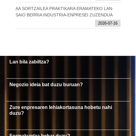
AA SORTZAILEA PRAKTIKARA ERAMATEKO LAN-
SAIO BERRIA INDUSTRIA-ENPRESEI ZUZENDUA
2026-07-16
Lan bila zabiltza?
Negozio ideia bat duzu buruan?
Zure enpresaren lehiakortasuna hobetu nahi
duzu?
Formakuntza behar duzu?