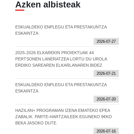
Azken albisteak
ESKUALDEKO ENPLEGU ETA PRESTAKUNTZA
ESKAINTZA
2026-07-27
2025-2026 ELKAREKIN PROIEKTUAK 44
PERTSONEN LANERATZEA LORTU DU UROLA
ERDIKO SAREAREN ELKARLANAREN BIDEZ
2026-07-21
ESKUALDEKO ENPLEGU ETA PRESTAKUNTZA
ESKAINTZA
2026-07-20
HAZILAN+ PROGRAMAN IZENA EMATEKO EPEA
ZABALIK. PARTE-HARTZAILEEK EGUNEKO 9€KO
BEKA JASOKO DUTE.
2026-07-16