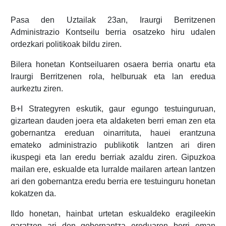
Pasa den Uztailak 23an, Iraurgi Berritzenen
Administrazio Kontseilu berria osatzeko hiru udalen
ordezkari politikoak bildu ziren.
Bilera honetan Kontseiluaren osaera berria onartu eta
Iraurgi Berritzenen rola, helburuak eta lan eredua
aurkeztu ziren.
B+I Strategyren eskutik, gaur egungo testuinguruan,
gizartean dauden joera eta aldaketen berri eman zen eta
gobernantza ereduan oinarrituta, hauei erantzuna
emateko administrazio publikotik lantzen ari diren
ikuspegi eta lan eredu berriak azaldu ziren. Gipuzkoa
mailan ere, eskualde eta lurralde mailaren artean lantzen
ari den gobernantza eredu berria ere testuinguru honetan
kokatzen da.
Ildo honetan, hainbat urtetan eskualdeko eragileekin
garatzen ari den gobernantza ereduaren berri eman