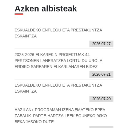
Azken albisteak
ESKUALDEKO ENPLEGU ETA PRESTAKUNTZA
ESKAINTZA
2026-07-27
2025-2026 ELKAREKIN PROIEKTUAK 44
PERTSONEN LANERATZEA LORTU DU UROLA
ERDIKO SAREAREN ELKARLANAREN BIDEZ
2026-07-21
ESKUALDEKO ENPLEGU ETA PRESTAKUNTZA
ESKAINTZA
2026-07-20
HAZILAN+ PROGRAMAN IZENA EMATEKO EPEA
ZABALIK. PARTE-HARTZAILEEK EGUNEKO 9€KO
BEKA JASOKO DUTE.