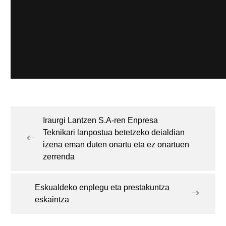
Post
navigation
Iraurgi Lantzen S.A-ren Enpresa
Teknikari lanpostua betetzeko deialdian
izena eman duten onartu eta ez onartuen
zerrenda
Eskualdeko enplegu eta prestakuntza
eskaintza