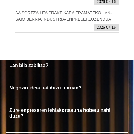
2026-07-16
AA SORTZAILEA PRAKTIKARA ERAMATEKO LAN-
SAIO BERRIA INDUSTRIA-ENPRESEI ZUZENDUA
2026-07-16
Lan bila zabiltza?
Negozio ideia bat duzu buruan?
Zure enpresaren lehiakortasuna hobetu nahi
duzu?