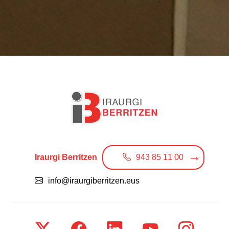
Iraurgi Berritzen
943 85 11 00
info@iraurgiberritzen.eus