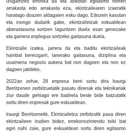
izugarrizko erronka da eta askotan egitasmo horren
arrakasta edo arrakasta eza, ekintzailearen izaeratik
haratago doazen aldagaien esku dago. Edozein kasutan
eta inongo dudarik gabe, ekintzailetzak eskualdean
aberastasuna sortzen laguntzen duela esan genezake
eta gainera enplegua sortzeko gaitasuna duela.
Ekintzaile izatea, jarrera da eta baditu ekintzaileak
hainbat bereizgarri, lanerako gaitasuna, diziplina eta
usaimena negozio aukera bat non dagoen eta non ez
dagoen jakiteko.
2022an zehar, 28 enpresa berri sortu dira Iraurgi
Berritzenen zerbitzuetatik pasatu direnak eta teknikariak
ziur daude gehiago ere badirela beste bide batzutatik
sortu diren enpresak gure eskualdean.
Iraurgi Berritzenetik, Ekintzailetza zerbitzutik pasa diren
ekintzaileen irudien bidez, errekonozimendu txiki bat
egin nahi zaie, gure eskualdean sortu diren egitasmo