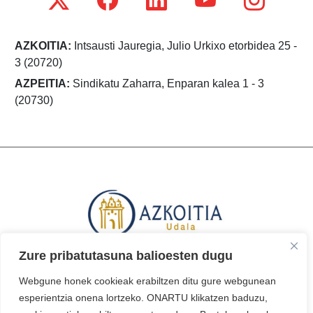
AZKOITIA:
Intsausti Jauregia, Julio Urkixo etorbidea 25 -
3 (20720)
AZPEITIA:
Sindikatu Zaharra, Enparan kalea 1 - 3
(20730)
Zure pribatutasuna balioesten dugu
Webgune honek cookieak erabiltzen ditu gure webgunean
esperientzia onena lortzeko. ONARTU klikatzen baduzu,