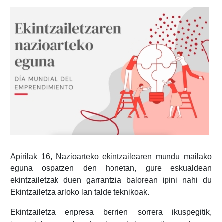
Apirilak 16, Nazioarteko ekintzailearen mundu mailako
eguna ospatzen den honetan, gure eskualdean
ekintzailetzak duen garrantzia balorean ipini nahi du
Ekintzailetza arloko lan talde teknikoak.
Ekintzailetza enpresa berrien sorrera ikuspegitik,