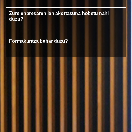
Zure enpresaren lehiakortasuna hobetu nahi
duzu?
Formakuntza behar duzu?