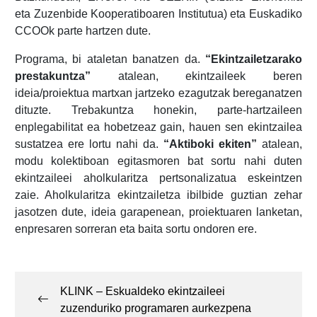
eta Zuzenbide Kooperatiboaren Institutua) eta Euskadiko
CCOOk parte hartzen dute.
Programa, bi ataletan banatzen da.
“Ekintzailetzarako
prestakuntza”
atalean, ekintzaileek beren
ideia/proiektua martxan jartzeko ezagutzak bereganatzen
dituzte. Trebakuntza honekin, parte-hartzaileen
enplegabilitat ea hobetzeaz gain, hauen sen ekintzailea
sustatzea ere lortu nahi da.
“Aktiboki ekiten”
atalean,
modu kolektiboan egitasmoren bat sortu nahi duten
ekintzaileei aholkularitza pertsonalizatua eskeintzen
zaie. Aholkularitza ekintzailetza ibilbide guztian zehar
jasotzen dute, ideia garapenean, proiektuaren lanketan,
enpresaren sorreran eta baita sortu ondoren ere.
Post
navigation
KLINK – Eskualdeko ekintzaileei
zuzenduriko programaren aurkezpena