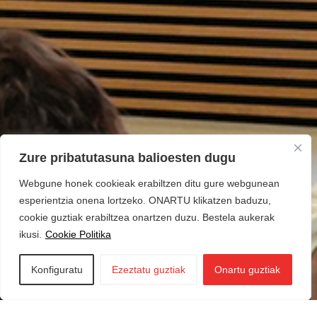
Zure pribatutasuna balioesten dugu
Webgune honek cookieak erabiltzen ditu gure webgunean
esperientzia onena lortzeko. ONARTU klikatzen baduzu,
cookie guztiak erabiltzea onartzen duzu. Bestela aukerak
ikusi.
Cookie Politika
Konfiguratu
Ezeztatu guztiak
Onartu guztiak