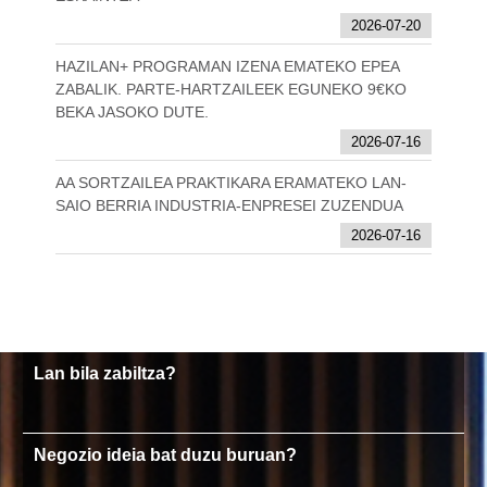
2026-07-20
HAZILAN+ PROGRAMAN IZENA EMATEKO EPEA
ZABALIK. PARTE-HARTZAILEEK EGUNEKO 9€KO
BEKA JASOKO DUTE.
2026-07-16
AA SORTZAILEA PRAKTIKARA ERAMATEKO LAN-
SAIO BERRIA INDUSTRIA-ENPRESEI ZUZENDUA
2026-07-16
Lan bila zabiltza?
Negozio ideia bat duzu buruan?