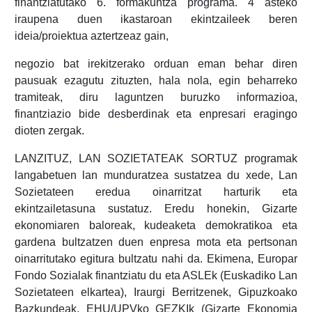
finantziatutako 6. formakuntza programa. 4 asteko
iraupena duen ikastaroan ekintzaileek beren
ideia/proiektua aztertzeaz gain,
negozio bat irekitzerako orduan eman behar diren
pausuak ezagutu zituzten, hala nola, egin beharreko
tramiteak, diru laguntzen buruzko informazioa,
finantziazio bide desberdinak eta enpresari eragingo
dioten zergak.
LANZITUZ, LAN SOZIETATEAK SORTUZ programak
langabetuen lan munduratzea sustatzea du xede, Lan
Sozietateen eredua oinarritzat harturik eta
ekintzailetasuna sustatuz. Eredu honekin, Gizarte
ekonomiaren baloreak, kudeaketa demokratikoa eta
gardena bultzatzen duen enpresa mota eta pertsonan
oinarritutako egitura bultzatu nahi da. Ekimena, Europar
Fondo Sozialak finantziatu du eta ASLEk (Euskadiko Lan
Sozietateen elkartea), Iraurgi Berritzenek, Gipuzkoako
Bazkundeak, EHU/UPVko GEZKIk (Gizarte Ekonomia