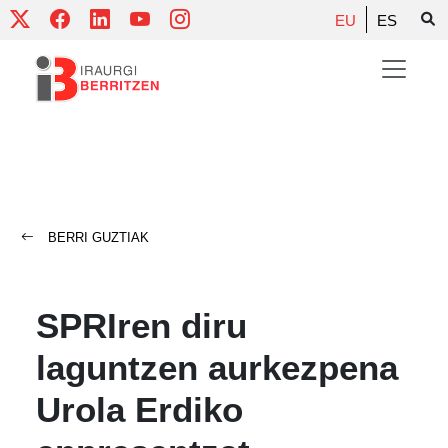
Skip
EU
ES
to
content
BERRI GUZTIAK
SPRIren diru
laguntzen aurkezpena
Urola Erdiko