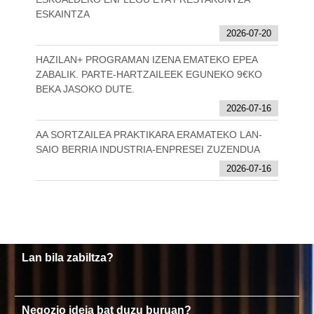
ESKAINTZA
2026-07-20
HAZILAN+ PROGRAMAN IZENA EMATEKO EPEA
ZABALIK. PARTE-HARTZAILEEK EGUNEKO 9€KO
BEKA JASOKO DUTE.
2026-07-16
AA SORTZAILEA PRAKTIKARA ERAMATEKO LAN-
SAIO BERRIA INDUSTRIA-ENPRESEI ZUZENDUA
2026-07-16
Lan bila zabiltza?
Negozio ideia bat duzu buruan?