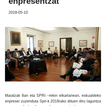
enpresentzat
2018-05-10
Maiatzak 8an eta SPRI –rekin elkarlanean, eskualdeko
enpresei zuzenduta Spri-k 2018rako dituen diru laguntza