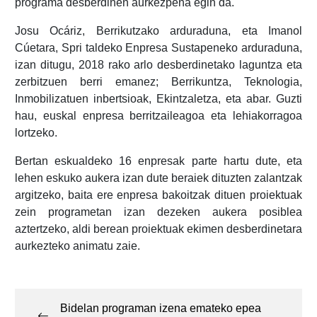
programa desberdinen aurkezpena egin da.
Josu Ocáriz, Berrikutzako arduraduna, eta Imanol
Cúetara, Spri taldeko Enpresa Sustapeneko arduraduna,
izan ditugu, 2018 rako arlo desberdinetako laguntza eta
zerbitzuen berri emanez; Berrikuntza, Teknologia,
Inmobilizatuen inbertsioak, Ekintzaletza, eta abar. Guzti
hau, euskal enpresa berritzaileagoa eta lehiakorragoa
lortzeko.
Bertan eskualdeko 16 enpresak parte hartu dute, eta
lehen eskuko aukera izan dute beraiek dituzten zalantzak
argitzeko, baita ere enpresa bakoitzak dituen proiektuak
zein programetan izan dezeken aukera posiblea
aztertzeko, aldi berean proiektuak ekimen desberdinetara
aurkezteko animatu zaie.
Post
navigation
Bidelan programan izena emateko epea