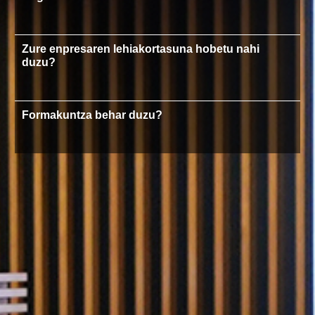
Zure enpresaren lehiakortasuna hobetu nahi
duzu?
Formakuntza behar duzu?