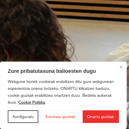
Zure pribatutasuna balioesten dugu
Webgune honek cookieak erabiltzen ditu gure webgunean
esperientzia onena lortzeko. ONARTU klikatzen baduzu,
cookie guztiak erabiltzea onartzen duzu. Bestela aukerak
ikusi.
Cookie Politika
Konfiguratu
Ezeztatu guztiak
Onartu guztiak