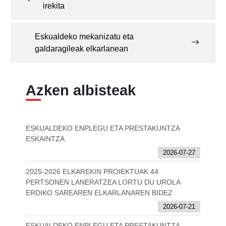
irekita
Eskualdeko mekanizatu eta
galdaragileak elkarlanean
Azken albisteak
ESKUALDEKO ENPLEGU ETA PRESTAKUNTZA
ESKAINTZA
2026-07-27
2025-2026 ELKAREKIN PROIEKTUAK 44
PERTSONEN LANERATZEA LORTU DU UROLA
ERDIKO SAREAREN ELKARLANAREN BIDEZ
2026-07-21
ESKUALDEKO ENPLEGU ETA PRESTAKUNTZA